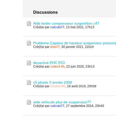
Discussions
Aide tester compresseur suspention c4?
Cré(é)e par
calculo77
,
13 mai 2021, 17h13
Probleme Capteur de hauteur suspension pneumat
Cré(é)e par
izno77
,
30 janvier 2021, 11h24
desactivé EHC E53
Cré(é)e par
cotech 81
,
22 juin 2020, 23h13
c5 phase 3 année 2008
Cré(é)e par
soudeur95
,
16 août 2019, 20h58
aide vehicule plus de suspension??
Cré(é)e par
calculo77
,
27 septembre 2016, 20h40