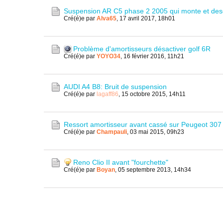
Suspension AR C5 phase 2 2005 qui monte et des
Cré(é)e par
Alva65
,
17 avril 2017, 18h01
Problème d'amortisseurs désactiver golf 6R
Cré(é)e par
YOYO34
,
16 février 2016, 11h21
AUDI A4 B8: Bruit de suspension
Cré(é)e par
lagaff86
,
15 octobre 2015, 14h11
Ressort amortisseur avant cassé sur Peugeot 30
Cré(é)e par
Champauli
,
03 mai 2015, 09h23
Reno Clio II avant "fourchette"
Cré(é)e par
Boyan
,
05 septembre 2013, 14h34