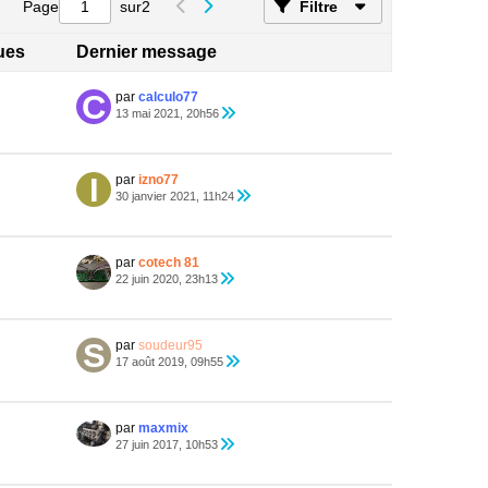
Page
sur
2
Filtre
ques
Dernier message
par
calculo77
13 mai 2021, 20h56
par
izno77
30 janvier 2021, 11h24
par
cotech 81
22 juin 2020, 23h13
par
soudeur95
17 août 2019, 09h55
par
maxmix
27 juin 2017, 10h53