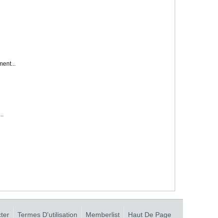
ment...
..
ter
Termes D'utilisation
Memberlist
Haut De Page