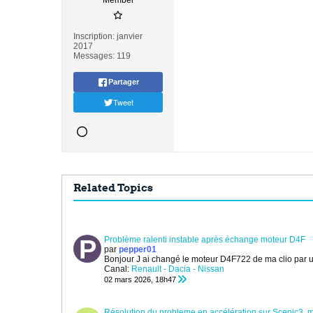
Member
Inscription:
janvier
2017
Messages:
119
Partager
Tweet
Related Topics
Problème ralenti instable après échange moteur D4F
par
pepper01
Bonjour
J ai changé le moteur D4F722 de ma clio par u
Canal:
Renault - Dacia - Nissan
02 mars 2026, 18h47
Résolution du probleme en accélération sur Scenic3, 