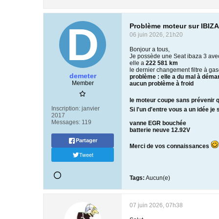
Problème moteur sur IBIZA
06 juin 2026, 21h20
Bonjour a tous,
Je possède une Seat ibaza 3 ave
elle a
222 581 km
le dernier changement filtre à gas
demeter
problème : elle a du mal à déma
Member
aucun problème à froid
le moteur coupe sans prévenir q
Inscription:
janvier
Si l'un d'entre vous a un idée je
2017
Messages:
119
vanne EGR bouchée
batterie neuve 12.92V
Partager
Merci de vos connaissances
Tweet
Tags:
Aucun(e)
07 juin 2026, 07h38