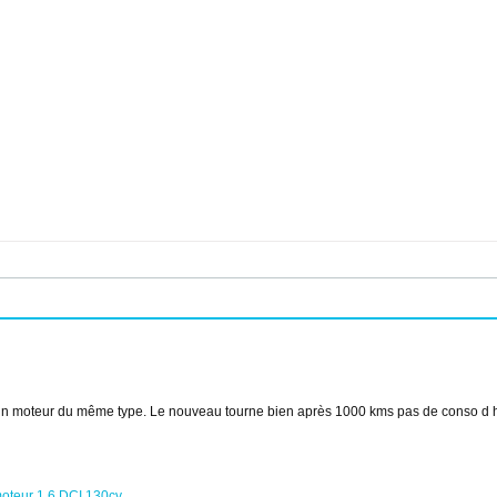
n moteur du même type. Le nouveau tourne bien après 1000 kms pas de conso d hui
moteur 1.6 DCI 130cv