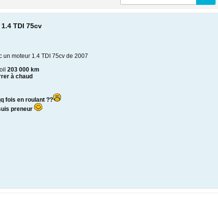
 1.4 TDI 75cv
c un moteur 1.4 TDI 75cv de 2007
oil
203 000 km
rrer à chaud
q fois en roulant ??
 suis preneur