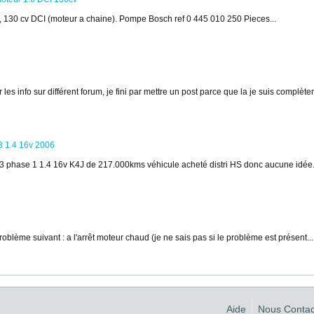
130 cv DCI (moteur a chaine).
Pompe Bosch ref 0 445 010 250
Pieces...
les info sur différent forum, je fini par mettre un post parce que la je suis complète
3 1.4 16v 2006
io 3 phase 1 1.4 16v K4J de 217.000kms
véhicule acheté distri HS donc aucune idée.
oblème suivant : a l'arrêt moteur chaud (je ne sais pas si le problème est présent...
Aide
Nous Contac