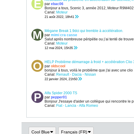
par
ebac06
Bonjour a tous,
Scenic 3, année 2012, Moteur R9M402, 
Canal:
Moteur
21 août 2022, 18h41
Mégane Break 1.9dci qui tremble à accélération.
par
mimi cra casse
Salut après nombreuse péripétie ou j’ai tenté de trouver 
Canal:
Moteur
12 mai 2024, 15h35
HELP Problème démarrage à froid + accélération Clio 
par
oldscool
bonjour à tous,
voilà le problème que j'ai avec une cl
Canal:
Renault - Dacia - Nissan
22 janvier 2024, 21h50
Alfa Spider 2000 TS
par
pepper01
Bonjour
J'essaye d'aider un collègue qui rencontre le pr
Canal:
Fiat - Lancia - Alfa Romeo
13 mars 2025, 12h30
Cool Blue
Français (FR)