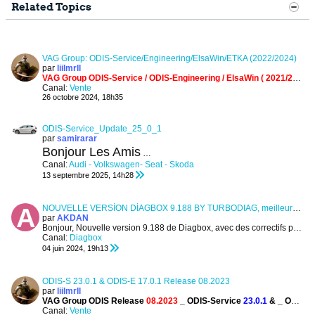
Related Topics
VAG Group: ODIS-Service/Engineering/ElsaWin/ETKA (2022/2024)
par
liilmrll
VAG Group
ODIS-Service / ODIS-Engineering / ElsaWin ( 2021/2025 )
Canal:
Vente
26 octobre 2024, 18h35
ODIS-Service_Update_25_0_1
par
samirarar
ODIS-Service_Update_25
Bonjour Les Amis
Canal:
Audi - Volkswagen- Seat - Skoda
13 septembre 2025, 14h28
NOUVELLE VERSİON DİAGBOX 9.188 BY TURBODIAG, meilleure fonctionnalité parmit DIAGBOX
par
AKDAN
Bonjour,
Nouvelle version 9.188 de Diagbox, avec des correctifs pour les personnes utilisant des systèmes complètement hors ligne....
Canal:
Diagbox
04 juin 2024, 19h13
ODIS-S 23.0.1 & ODIS-E 17.0.1 Release 08.2023
par
liilmrll
VAG Group ODIS
Release
08.2023
_ ODIS-Service
23.0.1
&
_ ODIS-Engineering
Canal:
Vente