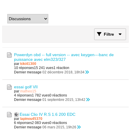
Filtre
Powerdyn obd -- full version -- avec keygen---banc de
puissance avec elm323/327
par
kiki41300
10 réponses
15 241 vues
1 réaction
Dernier message
02 décembre 2018, 18h34
essai golf VII
par
matheo15
4 réponses
1 782 vues
0 réactions
Dernier message
01 septembre 2015, 13h42
Essai Clio IV R.S 1.6 200 EDC
par
lapinou45370
6 réponses
2 083 vues
0 réactions
Dernier message
06 mars 2015, 19h26