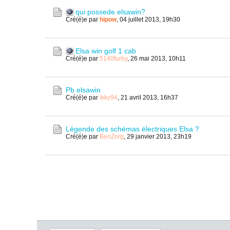
qui possede elsawin?
Cré(é)e par
hipow
,
04 juillet 2013, 19h30
Elsa win golf 1 cab
Cré(é)e par
5140furby
,
26 mai 2013, 10h11
Pb elsawin
Cré(é)e par
ikky94
,
21 avril 2013, 16h37
Légende des schémas électriques Elsa ?
Cré(é)e par
BenZorg
,
29 janvier 2013, 23h19