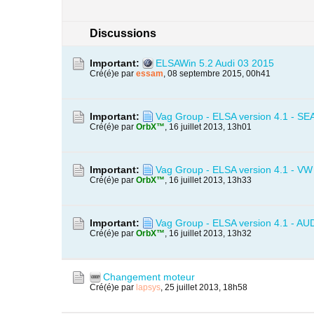
Discussions
Important:
ELSAWin 5.2 Audi 03 2015
Cré(é)e par
essam
,
08 septembre 2015, 00h41
Important:
Vag Group - ELSA version 4.1 - SE
Cré(é)e par
OrbX™
,
16 juillet 2013, 13h01
Important:
Vag Group - ELSA version 4.1 - VW
Cré(é)e par
OrbX™
,
16 juillet 2013, 13h33
Important:
Vag Group - ELSA version 4.1 - AUD
Cré(é)e par
OrbX™
,
16 juillet 2013, 13h32
Changement moteur
Cré(é)e par
lapsys
,
25 juillet 2013, 18h58