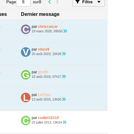
Page
sur
8
Filtre
ques
Dernier message
s
par
chriscatcor
19 mars 2026, 09h50
s
par
vince9
20 août 2023, 10h28
s
par
gtrs95
10 août 2019, 07h17
par
LePopo
13 août 2015, 13h50
par
cedlef18310
25 juillet 2013, 19h24