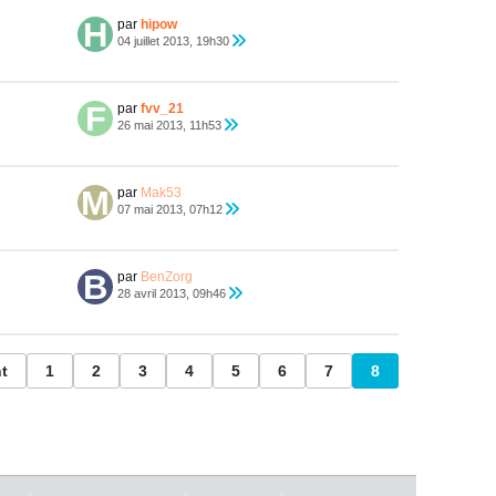
par
hipow
04 juillet 2013, 19h30
par
fvv_21
26 mai 2013, 11h53
par
Mak53
07 mai 2013, 07h12
par
BenZorg
28 avril 2013, 09h46
t
1
2
3
4
5
6
7
8