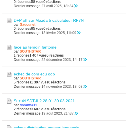
0 réponses
58 vues
0 réactions
Dernier message
27 avril 2025, 18h34
DFP off sur Mazda 5 calculateur RF7N
par
Gagounet
0 réponses
95 vues
0 réactions
Dernier message
13 février 2025, 11h09
face au temoin fantome
par
SOUTHSTAR
1 réponse
1 407 vues
0 réactions
Dernier message
22 décembre 2023, 14h17
echec de com ecu odb
par
SOUTHSTAR
5 réponses
1 397 vues
0 réactions
Dernier message
14 novembre 2023, 18h08
Suzuki SDT-II 2.28.01.30 03.2021
par
dreamt411
2 réponses
3 607 vues
0 réactions
Dernier message
19 août 2023, 21h37
calage distribution moteur japonnais