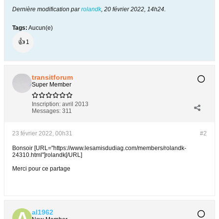
Dernière modification par
rolandk
,
20 février 2022, 14h24
.
Tags:
Aucun(e)
👍
1
transitforum
Super Member
Inscription:
avril 2013
Messages:
311
23 février 2022, 00h31
#2
Bonsoir [URL="https://www.lesamisdudiag.com/members/rolandk-
24310.html"]rolandk[/URL]
Merci pour ce partage
al1962