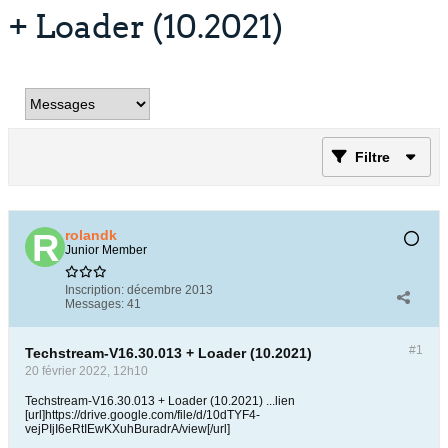
+ Loader (10.2021)
Filtre
rolandk
Junior Member
Inscription:
décembre 2013
Messages:
41
#1
Techstream-V16.30.013 + Loader (10.2021)
20 février 2022, 12h10
Techstream-V16.30.013 + Loader (10.2021) ...lien
[url]https://drive.google.com/file/d/10dTYF4-
vejPIjI6eRtIEwKXuhBuradrA/view[/url]