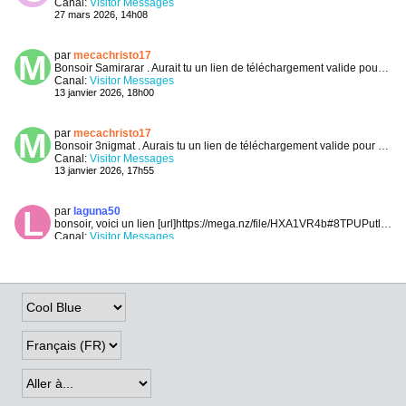
Canal:
Visitor Messages
27 mars 2026, 14h08
par
mecachristo17
Bonsoir Samirarar .
Aurait tu un lien de téléchargement valide pour Davinci 1.0.28 ?
Canal:
Visitor Messages
13 janvier 2026, 18h00
par
mecachristo17
Bonsoir 3nigmat .
Aurais tu un lien de téléchargement valide pour Davinci 1.0.28 .
Canal:
Visitor Messages
13 janvier 2026, 17h55
par
laguna50
bonsoir,
voici un lien [url]https://mega.nz/file/HXA1VR4b#8TPUPutlz8C5EU6QVkQ6ekCsDwZ7lipapoUdcBwN7 9o[/url]
Canal:
Visitor Messages
06 janvier 2026, 21h13