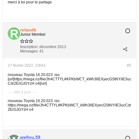
merci à toi pour le partage
rolandk
Junior Member
Inscription:
décembre 2013
Messages:
41
27 février 2022, 23h41
#5
nouveau Toyota 16.20.023 .iso
[url]https://mega.nz/file/Jh4CTTYL#KPKbWCT_kWh38EXyecGStNYiIE3uc
CdrZErGJGYzH o4[/url]
- - - Mis à jour - - -
nouveau Toyota 16.20.023 .iso
https://mega.nz/file/Jh4CTTYL#KPKbWCT_kWh38EXyecGStNYiIE3ucCdr
ZErGJGYzH o4
wellou.59