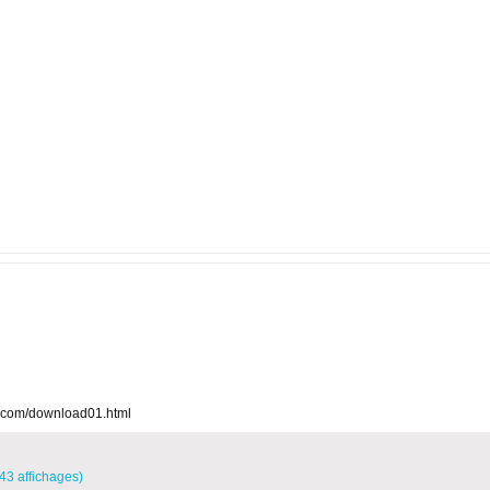
e.com/download01.html
43 affichages)