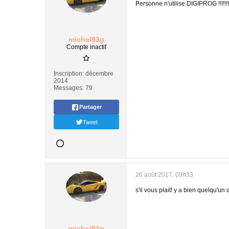
Personne n'utilise DIGIPROG !!!!!!!
michel83g
Compte inactif
Inscription:
décembre
2014
Messages:
79
Partager
Tweet
26 août 2017, 09h33
s'il vous plait! y a bien quelqu
michel83g