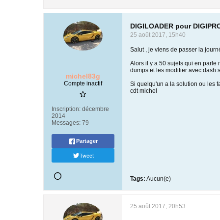
DIGILOADER pour DIGIPR
25 août 2017, 15h40
Salut , je viens de passer la jou
Alors il y a 50 sujets qui en pa
dumps et les modifier avec dash 
michel83g
Compte inactif
Si quelqu'un a la solution ou les
cdt michel
Inscription:
décembre
2014
Messages:
79
Partager
Tweet
Tags:
Aucun(e)
25 août 2017, 20h53