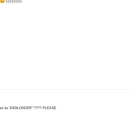
????????
'un qui as "DIGILOADER" ???? PLEASE