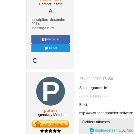
Compte inactif
Inscription:
décembre
2014
Messages:
79
Partager
Tweet
26 août 2017, 15h58
Salut regardes ici.
- - - Mis à jour - - -
Et ici.
patber
http://www.speedometer-softwar
Legendary Member
Fichiers attachés
digiloader.rar
(1,01 Mo, 