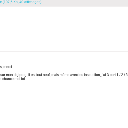
oc
(107,5 Ko, 40 affichages)
s, merci
ur mon digiprog, il est tout neuf, mais même avec les instruction, j'ai 3 port 1 / 2 / 3 e
de chance moi lol