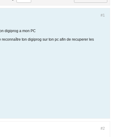
#1
 mon digiprog a mon PC
econnaître ton digiprog sur ton pc afin de recuperer les
#2