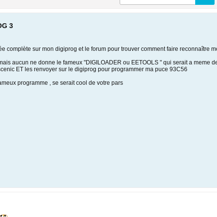
OG 3
rnée complète sur mon digiprog et le forum pour trouver comment faire reconnaître
rle mais aucun ne donne le fameux "DIGILOADER ou EETOOLS " qui serait a meme de r
scenic ET les renvoyer sur le digiprog pour programmer ma puce 93C56
 fameux programme , se serait cool de votre pars