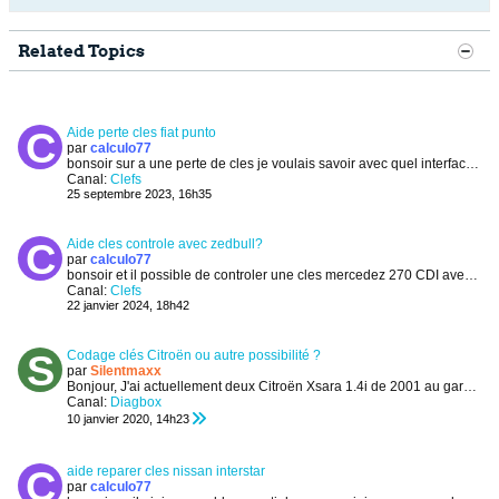
Related Topics
Aide perte cles fiat punto
par
calculo77
bonsoir sur a une perte de cles je voulais savoir avec quel interface fiat pour reprogrammer une autre cles, je voudrais acheter un interface ou reprogramateur...
Canal:
Clefs
25 septembre 2023, 16h35
Aide cles controle avec zedbull?
par
calculo77
bonsoir et il possible de controler une cles mercedez 270 CDI avec zedbull?merci a tous
Canal:
Clefs
22 janvier 2024, 18h42
Codage clés Citroën ou autre possibilité ?
par
Silentmaxx
Bonjour,
J'ai actuellement deux Citroën Xsara 1.4i de 2001 au garage.
Canal:
Diagbox
10 janvier 2020, 14h23
aide reparer cles nissan interstar
par
calculo77