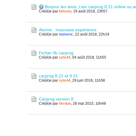
Bonjour les amis ,Lien carprog 8.21 online ou 
Cré(é)e par
kimzou
,
19 août 2018, 23h57
Atomis , mauvaise expérience
Cré(é)e par
numeric
,
22 août 2018, 22h19
Fichier lib carprog
Cré(é)e par
sylv44
,
04 août 2018, 11h55
carprog 8.21 et 9.31
Cré(é)e par
sylv44
,
29 juin 2016, 11h58
Carprog version 8
Cré(é)e par
Verdun
,
26 mai 2015, 10h49