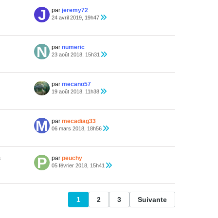
par
jeremy72
24 avril 2019, 19h47
par
numeric
23 août 2018, 15h31
par
mecano57
19 août 2018, 11h38
par
mecadiag33
06 mars 2018, 18h56
s
par
peuchy
05 février 2018, 15h41
1
2
3
Suivante