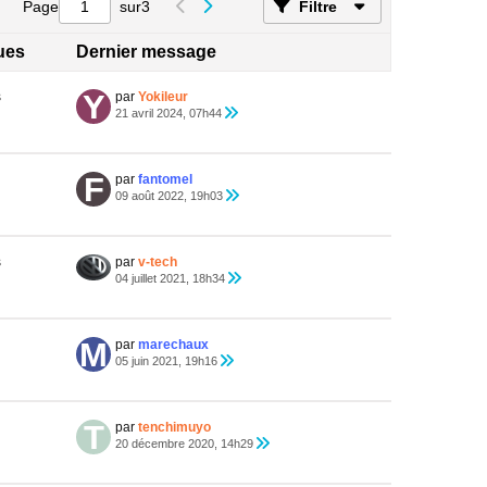
Page
sur
3
Filtre
ques
Dernier message
s
par
Yokileur
21 avril 2024, 07h44
par
fantomel
09 août 2022, 19h03
s
par
v-tech
04 juillet 2021, 18h34
par
marechaux
05 juin 2021, 19h16
par
tenchimuyo
20 décembre 2020, 14h29