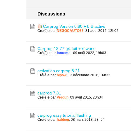
Discussions
Carprog Version 6.80 + LIB activé
Cré(é)e par
NEGOCAUTO33
,
31 août 2014, 12h02
Carprog 13.77 gratuit + rework
Cré(é)e par
fantomel
,
09 août 2022, 19h03
activation carprog 8.21
Cré(é)e par
hipow
,
13 décembre 2016, 16h32
carprog 7.81
Cré(é)e par
Verdun
,
09 avril 2015, 20h34
carprog easy tutorial flashing
Cré(é)e par
habbou
,
08 mars 2018, 23h54