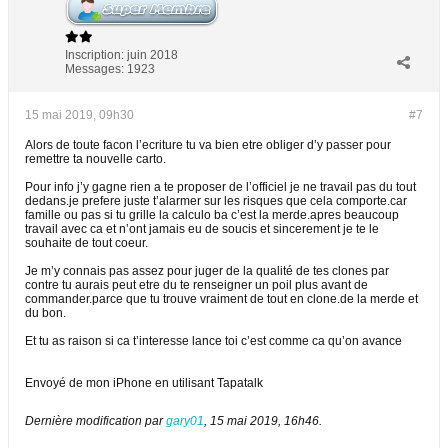
Inscription:
juin 2018
Messages:
1923
15 mai 2019, 09h30
#7
Alors de toute facon l’ecriture tu va bien etre obliger d’y passer pour
remettre ta nouvelle carto.
Pour info j’y gagne rien a te proposer de l’officiel je ne travail pas du tout
dedans.je prefere juste t’alarmer sur les risques que cela comporte.car
famille ou pas si tu grille la calculo ba c’est la merde.apres beaucoup
travail avec ca et n’ont jamais eu de soucis et sincerement je te le
souhaite de tout coeur.
Je m’y connais pas assez pour juger de la qualité de tes clones par
contre tu aurais peut etre du te renseigner un poil plus avant de
commander.parce que tu trouve vraiment de tout en clone.de la merde et
du bon.
Et tu as raison si ca t’interesse lance toi c’est comme ca qu’on avance
Envoyé de mon iPhone en utilisant Tapatalk
Dernière modification par
gary01
,
15 mai 2019, 16h46
.