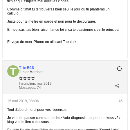
fichier qui s’injecte mal avec les clones...
Comme dit mat tu te trouveras bien seul le jour ou tu planteras un
calculo...
Juste pour te mettre en garde et non pour te decourager.
En tout cas t’as bien raison lance toi si ca te passionne c’est le principal
Envoyé de mon iPhone en utilisant Tapatalk
TitoE46
Junior Member
Inscription:
mai 2019
Messages:
74
15 mai 2019, 08h06
#5
Tout d'abord merci pour vos réponses,
Je vien de passer commande chez Auto-diagnostique, pour un kess v2 /
ktag voir le lien ci dessous.