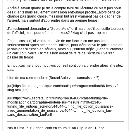
En faite j'avais dans l'idée de passer par des sites comme "Secret Auto"
Après à savoir quand je dit je compte faire de l'écriture ce n'est pas pour
des clients mais seulement dans mon entourage proche...alors certe ça
change pas grand chose, mes mon but n'est vraiment pas de gagner de
l'argent, mais surtout d'apprendre dans un premier temps.
J'ai justement demander à "Secret Auto" et il ma dit qu'il conseille toujours
de l'officiel, mais pour débuter un kess2 / ktag c'est pas trop mal...
En tout cas oui j'ai vraiment envie de me lancer, ca me passionne
serieusement après acheter de l'officiel, pour débuter vu le prix du matos
je sais pas si c'est bien sérieux, alors oui j'entend déjà: Quand tu cramera
un calculo tu verra. Ok mais bon avant de faire de l'écriture il va s'en
passer du temps..
En tout cas merci pour tout vos conseil sont bon à prendre alors n'hésitez
pas.
Lien de ma commande et (Secret Auto vous connaissez ?)
[url]https://auto-diagnostique.com/boutique/programmation/86-kess-v2-
ktag.html[/url]
[url]https://www.secretauto.fr/tuning-file/36460-fichier-tuning-file-
modification-cartographie-moteur-sur-mesure.html#/42346-
tuning_file_options_egr-non/44544-tuning_file_option_puissance-
avec_augmentation_de_puissance/4044-tuning_file_options_fap-
sans_desactivation_fap[/url]
Ista-d / Ista-P -> k-dcan Icom en cours / Can Clip -> an2136sc