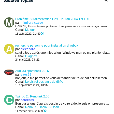
Related Topics
Problème Suralimentation P299 Touran 2004 1.9 TDI
par
mimi cra casse
Coucou,
Alors voila mon problème :
Une personne de mon entourage possède une Touran 1.9 TDI 100cv moteur AVQ de 2004. 280 000
Canal:
Moteur
15 août 2022, 01h30
recherche personne pour installation diagbox
par
alexandro
salut a tous après une
mise a jour Windows mon pc ma planter diagbox je recherche une personne qui pourrait m'installer diagbox avec moyennant...
Canal:
Diagbox
24 mai 2025, 23h21
Audi a3 sport back 2016
par
eyes59
bonjour
je me permet de vous demander de l'aide car actuellement j'arrive pas a récupérer ma Carto de l'Audi avec kessv2 2.80,ktag,galetto1260,mppsv13,mppsv16...
Canal:
Le bistrot des amis du di@g
18 septembre 2024, 13h32
Twingo 2 / Renolink 2.05
par
cotech59
Bonjour à tous,
J’aurais besoin de votre aide, je suis en présence d’une Twingo 2 de 2010 moteur D4F qui à étais...
Canal:
Renault - Dacia - Nissan
11 février 2024, 22h09