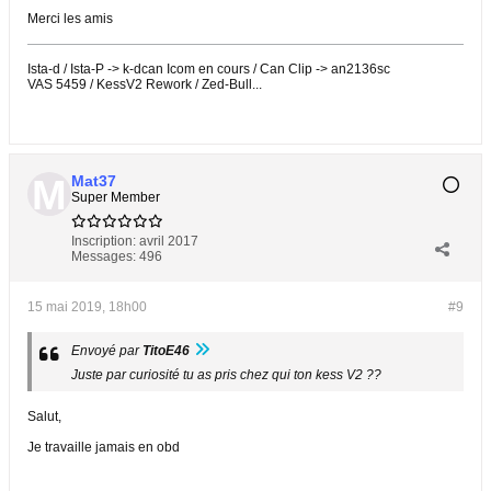
Merci les amis
Ista-d / Ista-P -> k-dcan Icom en cours / Can Clip -> an2136sc
VAS 5459 / KessV2 Rework / Zed-Bull...
Mat37
Super Member
Inscription:
avril 2017
Messages:
496
15 mai 2019, 18h00
#9
Envoyé par
TitoE46
Juste par curiosité tu as pris chez qui ton kess V2 ??
Salut,
Je travaille jamais en obd