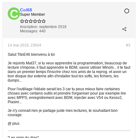
Col68
Super Member
Inscription:
septembre 2018
Messages:
440
14 mai 2019, 23h04
#3
Salut TitoE46 bienvenu à toi
Je rejoints Mat37, si tu veux apprendre la programmation, beaucoup de
lecture s'impose, il faut apprendre le BDM, savoir utiliser Winols... il te faut
dans un premier temps t'inscrire chez nos amis de la reprog. et avoir un
bon disque dur externe afin d'installer tout les softs, les fichiers, les
dumps...
Pour l'outillage l'idéale serait les 3 car tu peux mieux faire certaines
choses avec certains outils et prendre t'organiser pour par exemple lire
avec MPPS, enregistrement avec BDM, injecter avec V54 ou Kessv2,
Piasini...
Je n'y connait rien je partage juste mes lectures, te souhaitant bon
courage.
@ plus
"Les amis du diag"