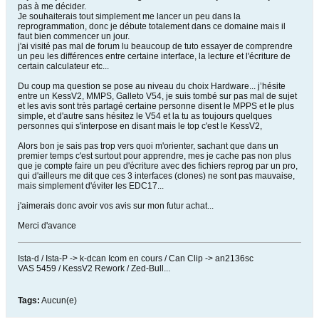
pas à me décider.
Je souhaiterais tout simplement me lancer un peu dans la
reprogrammation, donc je débute totalement dans ce domaine mais il
faut bien commencer un jour.
j'ai visité pas mal de forum lu beaucoup de tuto essayer de comprendre
un peu les différences entre certaine interface, la lecture et l'écriture de
certain calculateur etc...
Du coup ma question se pose au niveau du choix Hardware... j’hésite
entre un KessV2, MMPS, Galleto V54, je suis tombé sur pas mal de sujet
et les avis sont très partagé certaine personne disent le MPPS et le plus
simple, et d'autre sans hésitez le V54 et la tu as toujours quelques
personnes qui s'interpose en disant mais le top c'est le KessV2,
Alors bon je sais pas trop vers quoi m'orienter, sachant que dans un
premier temps c'est surtout pour apprendre, mes je cache pas non plus
que je compte faire un peu d'écriture avec des fichiers reprog par un pro,
qui d'ailleurs me dit que ces 3 interfaces (clones) ne sont pas mauvaise,
mais simplement d'éviter les EDC17...
j'aimerais donc avoir vos avis sur mon futur achat...
Merci d'avance
Ista-d / Ista-P -> k-dcan Icom en cours / Can Clip -> an2136sc
VAS 5459 / KessV2 Rework / Zed-Bull...
Tags:
Aucun(e)