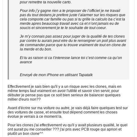
pour remettre ta nouvelle carto.
Pour info j’y gagne rien a te proposer de l’officiel je ne travail
pas du tout dedans.je prefere juste t’alarmer sur les risques que
cela comporte.car famille ou pas si tu grille la calculo ba c’est la
merde.apres beaucoup travail avec ca et n’ont jamais eu de
soucis et sincerement je te le souhaite de tout coeur.
Je m’y connais pas assez pour juger de la qualité de tes clones
par contre tu aurais peut etre du te renseigner un poil plus avant
de commander.parce que tu trouve vraiment de tout en clone.de
la merde et du bon.
Et tu as raison si ca t’interesse lance toi c’est comme ca qu’on
avance
Envoyé de mon iPhone en utilisant Tapatalk
Effectivement je sais bien qu'il y a un risque avec les clones, mais en
même temps faut vraiment en avoir l'utilité et savoir s'en servir, pour
débuter je pense pas que ce soit bien serieux de balancer quelques
millier d'euro non??
Avant d'écrire sur ma voiture ou autre, je vais déjà faire quelques test sur
des voitures de casse, et ensuite tout dépend comment les choses
évolue je verrais à ce moment la.
Pour les clones j'ai effectivement vu qu'il y avait plusieurs qualité, le quel
ont aurait pu me conseiller ??? j'ai pris avec PCB rouge qui apriori et
plutôt un bon clone^^