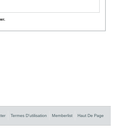
her.
ter
Termes D'utilisation
Memberlist
Haut De Page