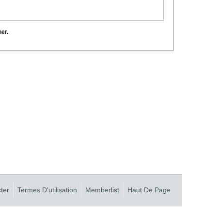
her.
ter
Termes D'utilisation
Memberlist
Haut De Page