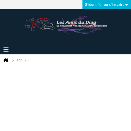
S'identifier ou s'inscrire
abou28