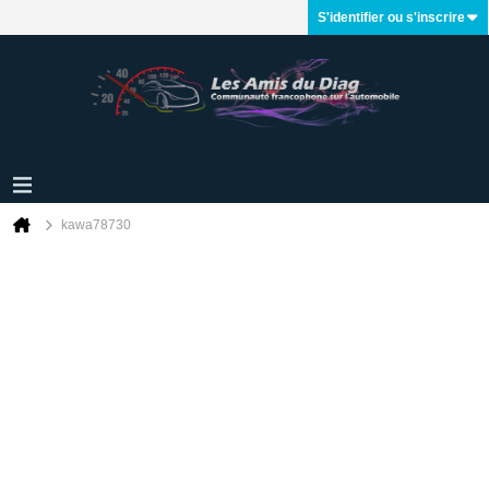
S'identifier ou s'inscrire
kawa78730