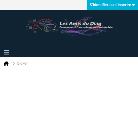
S'identifier ou s'inscrire
bloker