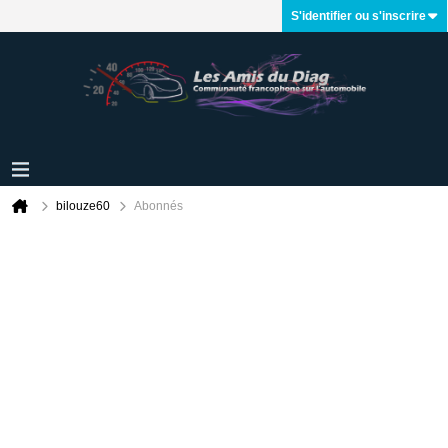
S'identifier ou s'inscrire
bilouze60
Abonnés