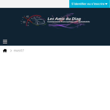
S'identifier ou s'inscrire
muro57