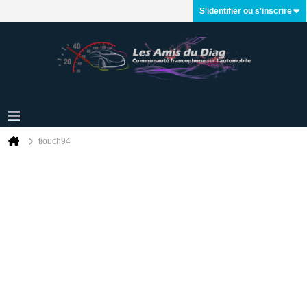
S'identifier ou s'inscrire
tiouch94