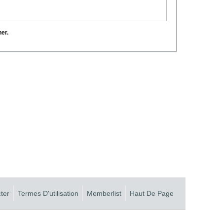
her.
ter
Termes D'utilisation
Memberlist
Haut De Page