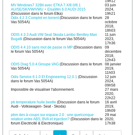
19h12
MV Windows7 32Bit avec ETKA 7.X/8.0/8.1
03 juin
AU/SE/SK/VW/VWU + ElsaWin 6.0 AUDI 2015
2024,
(Discussion dans le forum
Etka
)
19h21
Odis 4.2.3 Complet en torrent
(Discussion dans le forum
28
Vas 5054A
)
octobre
2018,
18h03
ODIS 4.3.3 Audi VW Seat Skoda Lambo Bentley Man
11 juin
Bugatti
(Discussion dans le forum
Vas 5054A
)
2023,
17h36
ODIS 4.4.10 sans mot de passe ni MP
(Discussion dans
09
le forum
Vas 5054A
)
décembre
2018,
12h43
ODIS Diag 5.0.4 Groupe VAG
(Discussion dans le forum
08 janvier
Vas 5054A
)
2019,
11h03
Odis Service 6.1.0 Et Engineering 12.0.1
(Discussion
12 juin
dans le forum
Vas 5054A
)
2024,
09h58
Impossible de visualiser l'abonnement.
27 mars
2020,
22h22
pb temperature huile beetle
(Discussion dans le forum
16 avril
Audi - Volkswagen- Seat - Skoda
)
2019,
19h09
pbm des à-coups sur espace 2.0 : une quelconque
29 mai
relation entre ABS, BVA et Injection?
(Discussion dans le
2020,
forum
Electricité & Electronique
)
17h38