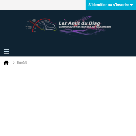
S'identifier ou s'inscrire
thie59