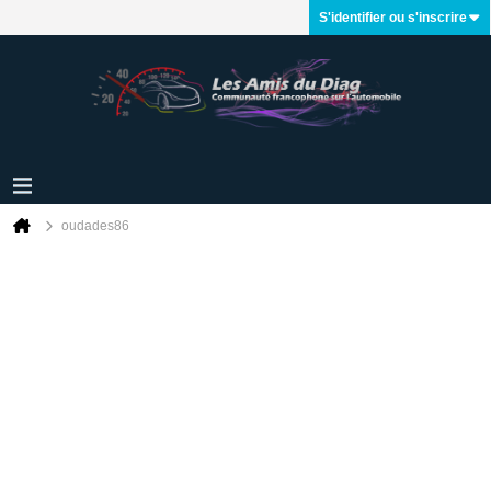
S'identifier ou s'inscrire
oudades86