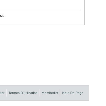
her.
ter
Termes D'utilisation
Memberlist
Haut De Page