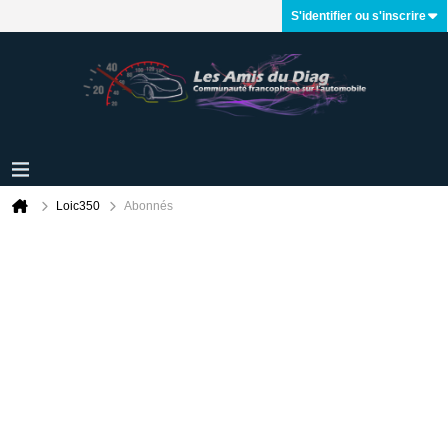
S'identifier ou s'inscrire
Loic350
Abonnés