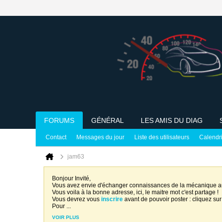
FORUMS
GÉNÉRAL
LES AMIS DU DIAG
Contact
Messages du jour
Liste des utilisateurs
Calendr
jam63
Bonjour Invité,
Vous avez envie d'échanger connaissances de la mécanique 
Vous voila à la bonne adresse, ici, le maitre mot c'est partage !
Vous devrez vous
inscrire
avant de pouvoir poster : cliquez sur
Pour
...
VOIR PLUS