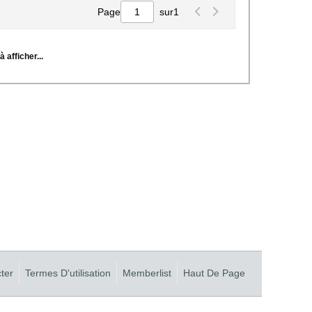
Page
sur
1
 afficher...
ter
Termes D'utilisation
Memberlist
Haut De Page