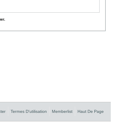
her.
ter
Termes D'utilisation
Memberlist
Haut De Page