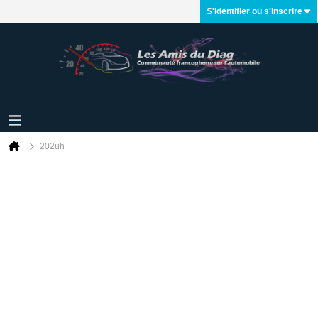
S'identifier ou s'inscrire
202uh