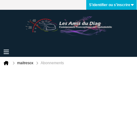
S'identifier ou s'inscrire
maitresox
Abonnements