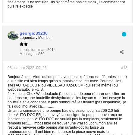
finalement ils ne font rien , ils n'ont même pas de stock , ils commandent
puis re expédie
georgio39230
Legendary Member
Inscription:
mars 2014
Messages:
860
08 octobre 2022, 09h26
#13
Bonjour à tous. Alors oui on peut avoir des expériences différentes et dire
qu'un site est bien temps qu'on a jamais de soucis avec. Pour moi, les
sites AUTO-DOC.FR ou PIECESAUTO24.COM (qui est le même) ou
webdealauto, je FUIS.
2 exemple: Chez Webdealauto j'ai commandé pour réparer une clim: un
condenseur, une bouteille déshydratante, les tuyaux = il m'ont envoyé la
bouteille et le condenseur puis remboursé les tuyaux (pas disponible), je
fais quoi moi avec ça..............
Un ami a commandé une pompe haute pression pour sa 206 2.0 hdi
chez AUTO-DOC.FR, il a envoyé la consigne, la pompe neuve reçu ne
fonctionnait pas. AUTO-DOC ne voulait pas la remplacer, seulement le
rembourser........Impossible de trouver une vrai solution, mon ami se
résout à renvoyer cette pompe afin qu'auto-doc lui fasse un
remboursement. Il ont bien rembourser la pièce neuve mais la