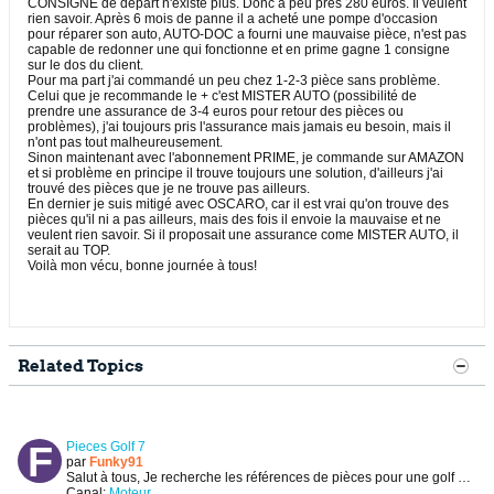
CONSIGNE de départ n'existe plus. Donc à peu près 280 euros. Il veulent
rien savoir. Après 6 mois de panne il a acheté une pompe d'occasion
pour réparer son auto, AUTO-DOC a fourni une mauvaise pièce, n'est pas
capable de redonner une qui fonctionne et en prime gagne 1 consigne
sur le dos du client.
Pour ma part j'ai commandé un peu chez 1-2-3 pièce sans problème.
Celui que je recommande le + c'est MISTER AUTO (possibilité de
prendre une assurance de 3-4 euros pour retour des pièces ou
problèmes), j'ai toujours pris l'assurance mais jamais eu besoin, mais il
n'ont pas tout malheureusement.
Sinon maintenant avec l'abonnement PRIME, je commande sur AMAZON
et si problème en principe il trouve toujours une solution, d'ailleurs j'ai
trouvé des pièces que je ne trouve pas ailleurs.
En dernier je suis mitigé avec OSCARO, car il est vrai qu'on trouve des
pièces qu'il ni a pas ailleurs, mais des fois il envoie la mauvaise et ne
veulent rien savoir. Si il proposait une assurance come MISTER AUTO, il
serait au TOP.
Voilà mon vécu, bonne journée à tous!
Related Topics
Pieces Golf 7
par
Funky91
Salut à tous,
Je recherche les références de pièces pour une golf 7 svp
Canal:
Moteur