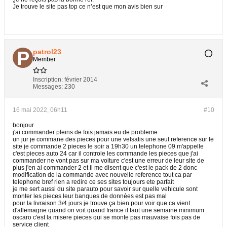
Je trouve le site pas top ce n’est que mon avis bien sur
patrol23
Member
Inscription:
février 2014
Messages:
230
16 mai 2022, 06h11
#10
bonjour
j'ai commander pleins de fois jamais eu de probleme
un jur je commane des pieces pour une velsatis une seul reference sur le
site je commande 2 pieces le soir a 19h30 un telephone 09 m'appelle
c'est pieces auto 24 car il controle les commande les pieces que j'ai
commander ne vont pas sur ma voiture c'est une erreur de leur site de
plus j'en ai commander 2 et il me disent que c'est le pack de 2 donc
modification de la commande avec nouvelle reference tout ca par
telephone bref rien a redire ce ses sites toujours ete parfait
je me sert aussi du site parauto pour savoir sur quelle vehicule sont
monter les pieces leur banques de données est pas mal
pour la livraison 3/4 jours je trouve ça bien pour voir que ca vient
d'allemagne quand on voit quand france il faut une semaine minimum
oscaro c'est la misere pieces qui se monte pas mauvaise fois pas de
service client