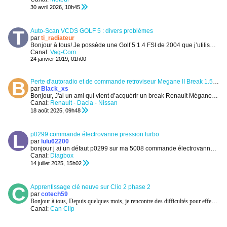
30 avril 2026, 10h45
Auto-Scan VCDS GOLF 5 : divers problèmes
par
ti_radiateur
Bonjour à tous!
Je possède une Golf 5 1.4 FSI de 2004 que j’utilise tous les jours.
Canal:
Vag-Com
24 janvier 2019, 01h00
Perte d'autoradio et de commande retroviseur Megane II Break 1.5DCi 106cv
par
Black_xs
Bonjour,
J'ai un ami qui vient d’acquérir un break Renault Mégane II 1.5DCi 106CV.
Canal:
Renault - Dacia - Nissan
18 août 2025, 09h48
p0299 commande électrovanne pression turbo
par
lulu62200
bonjour
j ai un défaut p0299 sur ma 5008 commande électrovanne pression turbo .
Canal:
Diagbox
14 juillet 2025, 15h02
Apprentissage clé neuve sur Clio 2 phase 2
par
cotech59
Bonjour à tous,
Depuis quelques mois, je rencontre des difficultés pour effectuer l'apprentissage de clé neuve sur Clio 2 phase
Canal:
Can Clip
01 juin 2025, 09h07