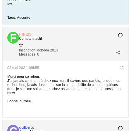
Bonne journée
Mx
Tags:
Aucun(e)
filth29
Compte inactif
Inscription:
octobre 2013
Messages:
6
08 mai 2021, 09h55
#2
Merci pour ce retour.
J'ai jamais commandé chez eux mais il s'avère que parfois, lors de mes
recherches, j'avais des doutes sur la compatibilité de certaines pièces
donc je suis me suis rabattu chez oscaro, hubauer shop ou accessoires-
bmw.
Bonne journée.
culbuto