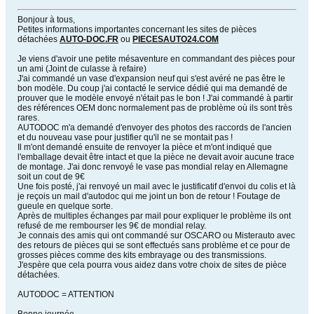
Bonjour à tous,
Petites informations importantes concernant les sites de pièces
détachées
AUTO-DOC.FR
ou
PIECESAUTO24.COM
Je viens d'avoir une petite mésaventure en commandant des pièces pour
un ami (Joint de culasse à refaire)
J'ai commandé un vase d'expansion neuf qui s'est avéré ne pas être le
bon modèle. Du coup j'ai contacté le service dédié qui ma demandé de
prouver que le modèle envoyé n'était pas le bon ! J'ai commandé à partir
des références OEM donc normalement pas de problème où ils sont très
rares.
AUTODOC m'a demandé d'envoyer des photos des raccords de l'ancien
et du nouveau vase pour justifier qu'il ne se montait pas !
Il m'ont demandé ensuite de renvoyer la pièce et m'ont indiqué que
l'emballage devait être intact et que la pièce ne devait avoir aucune trace
de montage. J'ai donc renvoyé le vase pas mondial relay en Allemagne
soit un cout de 9€
Une fois posté, j'ai renvoyé un mail avec le justificatif d'envoi du colis et là
je reçois un mail d'autodoc qui me joint un bon de retour ! Foutage de
gueule en quelque sorte.
Après de multiples échanges par mail pour expliquer le problème ils ont
refusé de me rembourser les 9€ de mondial relay.
Je connais des amis qui ont commandé sur OSCARO ou Misterauto avec
des retours de pièces qui se sont effectués sans problème et ce pour de
grosses pièces comme des kits embrayage ou des transmissions.
J'espère que cela pourra vous aidez dans votre choix de sites de pièce
détachées.
AUTODOC = ATTENTION