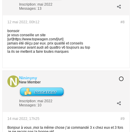
Inscription:
mai 2022
Messages:
13
12 mai 2022, 00h12
#8
bonsoir
je vous conseille un site
[url]https://www.topwagen.com/[/url]
jamais été déçu par eux. prix qualité et conseils
possesseur avant audi a6 quattro v6 toujours au top
la ils se mettent a faire toutes marques
Nininyny
New Member
Inscription:
mai 2022
Messages:
10
14 mai 2022, 17h25
#9
Bonjour à vous ,moi la même chose j’ai commandé 3 x chez eux et 3 fois
,je ne reçois pas la bonne réf.