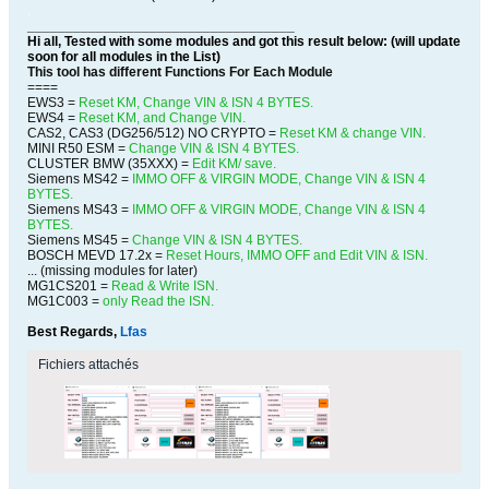
.
___________________________________
Hi all, Tested with some modules and got this result below: (will update
soon for all modules in the
List
)
This tool has different Functions For Each Module
====
EWS3 =
Reset KM, Change VIN & ISN 4 BYTES.
EWS4 =
Reset KM, and Change VIN.
CAS2, CAS3 (DG256/512) NO CRYPTO =
Reset KM & change VIN.
MINI R50 ESM =
Change VIN & ISN 4 BYTES.
CLUSTER BMW (35XXX) =
Edit KM/ save.
Siemens MS42 =
IMMO OFF & VIRGIN MODE, Change VIN & ISN 4
BYTES.
Siemens MS43 =
IMMO OFF & VIRGIN MODE, Change VIN & ISN 4
BYTES.
Siemens MS45 =
Change VIN & ISN 4 BYTES.
BOSCH MEVD 17.2x =
Reset Hours, IMMO OFF and Edit VIN & ISN.
... (missing modules for later)
MG1CS201 =
Read & Write ISN.
MG1C003 =
only Read the ISN.
.
Best Regards,
Lfas
Fichiers attachés