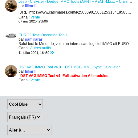
Jeep - Chrysler - Dodge IMMO Tools (APNT + AEMT-Maxx + Chysler v3)
par
liilmrll
[URL=https://www.casimages.com/i/25050901505125315418585980.png.html][/URL]
Canal:
Vente
07 mai 2025, 23h06
EURO2 Total Decoding Tools
par
samirarar
Salut tout le Mmonde, voila un intéressant logiciel
IMMO off EURO2
Com
Canal:
Autres outils
11 juillet 2021, 16h39
DST VAG IMMO Tool v4.0 + DST MQB IMMO Sync Calculator
par
liilmrll
.
DST VAG IMMO Tool v4- Full activation All modules.
Cost 90$
,
Offlin
Canal:
Vente
07 mai 2025, 23h10