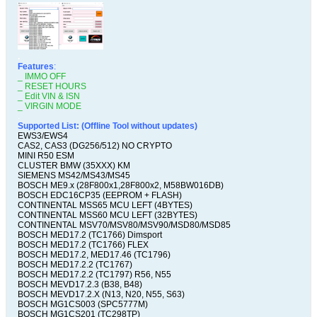
.
Features
:
_ IMMO OFF
_ RESET HOURS
_ Edit VIN & ISN
_ VIRGIN MODE
.
Supported List: (Offline Tool without updates)
EWS3/EWS4
CAS2, CAS3 (DG256/512) NO CRYPTO
MINI R50 ESM
CLUSTER BMW (35XXX) KM
SIEMENS MS42/MS43/MS45
BOSCH ME9.x (28F800x1,28F800x2, M58BW016DB)
BOSCH EDC16CP35 (EEPROM + FLASH)
CONTINENTAL MSS65 MCU LEFT (4BYTES)
CONTINENTAL MSS60 MCU LEFT (32BYTES)
CONTINENTAL MSV70/MSV80/MSV90/MSD80/MSD85
BOSCH MED17.2 (TC1766) Dimsport
BOSCH MED17.2 (TC1766) FLEX
BOSCH MED17.2, MED17.46 (TC1796)
BOSCH MED17.2.2 (TC1767)
BOSCH MED17.2.2 (TC1797) R56, N55
BOSCH MEVD17.2.3 (B38, B48)
BOSCH MEVD17.2.X (N13, N20, N55, S63)
BOSCH MG1CS003 (SPC5777M)
BOSCH MG1CS201 (TC298TP)