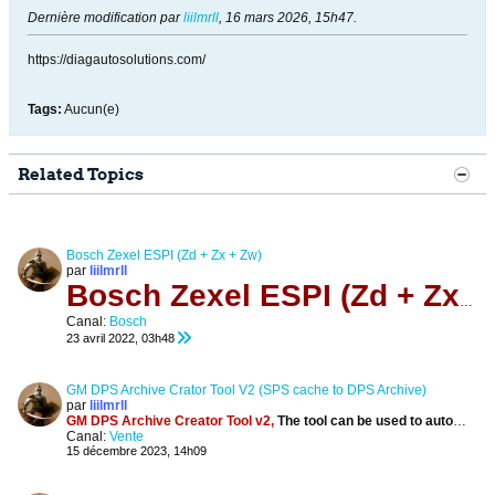
Dernière modification par
liilmrll
,
16 mars 2026, 15h47
.
https://diagautosolutions.com/
Tags:
Aucun(e)
Related Topics
Bosch Zexel ESPI (Zd + Zx + Zw)
par
liilmrll
Bosch Zexel ESPI (Zd + Zx + Zw)
Canal:
Bosch
23 avril 2022, 03h48
GM DPS Archive Crator Tool V2 (SPS cache to DPS Archive)
par
liilmrll
GM DPS Archive Creator Tool v2,
The tool can be used to automatically create the DPS archive file from the GM SPS cache folder calibration fil
Canal:
Vente
15 décembre 2023, 14h09