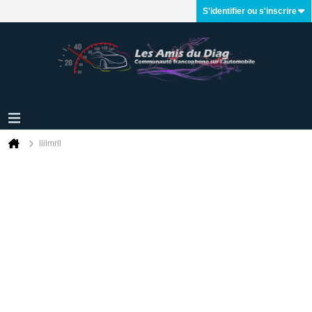
S'identifier ou s'inscrire
liilmrll