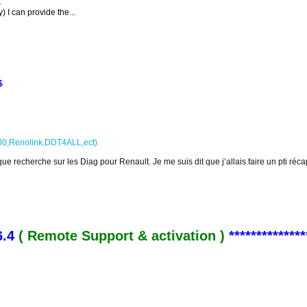
$
.
y)
I can provide the
...
$
2000,Renolink,DDT4ALL,ect)
e recherche sur les Diag pour Renault. Je me suis dit que j’allais faire un pti récap
6.4
( Remote Support & activation )
**************