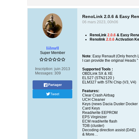
RenoLink 2.0.6 & Easy Rena
06 mars 2023, 00h06
RenoLink
2.0.6
& Easy Renau
Renolink
2.0.6
Activation K
.
liilmrll
Super Member
Note
: Easy Renault (Only french
I can provide the original Heads
.
Inscription:
juin 2013
Supported Tools :
Messages:
309
OBDLink SX & XE
ELS27 (STN2120 )
ELM327 with STN Chip (V3, V4)
Partager
.
Features:
Tweet
Clear Crash Airbag
UCH Cleaner
Keys (news Dacia Duster Docker
Card Keys
Read/write EEPROM
EPS Virginizer
ECM read/write flash
TDB (cluster)
Decoding direction assist (DAE)
& More…