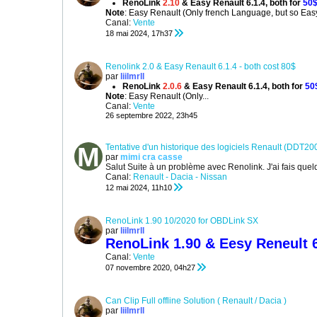
RenoLink
2.10
& Easy Renault 6.1.4, both for
50
Note
: Easy Renault (Only french Language, but so Eas
Canal:
Vente
18 mai 2024, 17h37
Renolink 2.0 & Easy Renault 6.1.4 - both cost 80$
par
liilmrll
RenoLink
2.0.6
& Easy Renault 6.1.4, both for
50
Note
: Easy Renault (Only
...
Canal:
Vente
26 septembre 2022, 23h45
Tentative d'un historique des logiciels Renault (DDT
par
mimi cra casse
Salut
Suite à un problème avec Renolink. J'ai fais quelqu
Canal:
Renault - Dacia - Nissan
12 mai 2024, 11h10
RenoLink 1.90 10/2020 for OBDLink SX
par
liilmrll
RenoLink 1.90 & Eesy Reneult 
Canal:
Vente
07 novembre 2020, 04h27
Can Clip Full offline Solution ( Renault / Dacia )
par
liilmrll