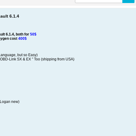
ult 6.1.4
lt 6.1.4, both for
50$
eygen cost
400$
 Language, but so Easy)
 ” OBD-Link SX & EX ” Too (shipping from USA)
 Logan new)