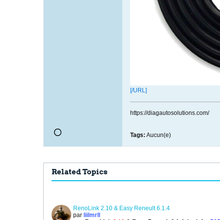
[/URL]
https://diagautosolutions.com/
Tags:
Aucun(e)
Related Topics
RenoLink 2.10 & Easy Reneult 6.1.4
par
liilmrll