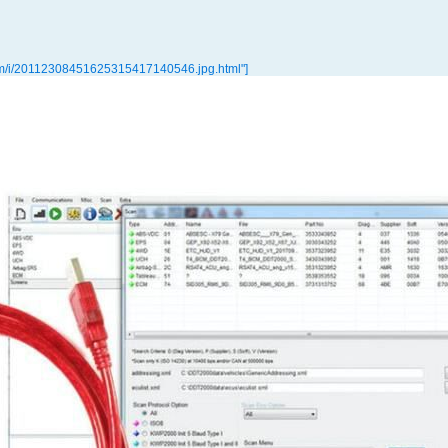
m/i/20112308451625315417140546.jpg.html"]