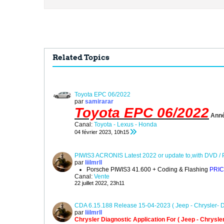
Related Topics
Toyota EPC 06/2022
par
samirarar
Toyota EPC 06/2022
Anné
Canal:
Toyota - Lexus - Honda
04 février 2023, 10h15
PIWIS3 ACRONIS Latest 2022 or update to,with DVD / 
par
liilmrll
Porsche PIWIS3 41.600 + Coding & Flashing
PRIC
Canal:
Vente
22 juillet 2022, 23h11
CDA 6.15.188 Release 15-04-2023 ( Jeep - Chrysler- 
par
liilmrll
Chrysler Diagnostic Application For
( Jeep - Chrysle