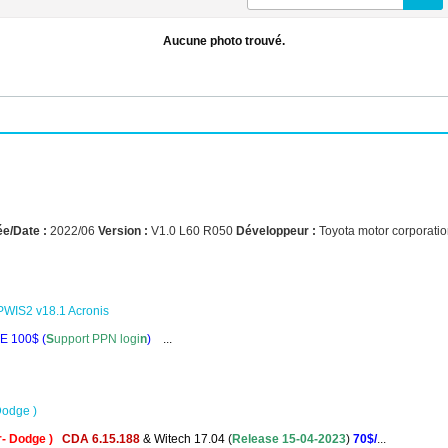
Aucune photo trouvé.
e/Date :
2022/06
Version :
V1.0 L60 R050
Développeur :
Toyota motor corporati
PWIS2 v18.1 Acronis
E 100$ (
S
upport PPN logi
n
)
...
Dodge )
r- Dodge )
.
CDA 6.15.188
& Witech 17.04
(
Release 15-04-2023
)
70$/
...