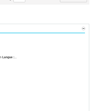
on
Langue :
...