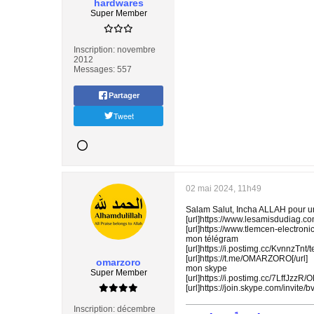
hardwares
Super Member
Inscription:
novembre
2012
Messages:
557
Partager
Tweet
02 mai 2024, 11h49
Salam Salut, Incha ALLAH pour un
[url]https://www.lesamisdudiag.co
[url]https://www.tlemcen-electron
mon télégram
[url]https://i.postimg.cc/KvnnzTnt/
[url]https://t.me/OMARZORO[/url]
omarzoro
mon skype
Super Member
[url]https://i.postimg.cc/7LffJzz
[url]https://join.skype.com/invite
Inscription:
décembre