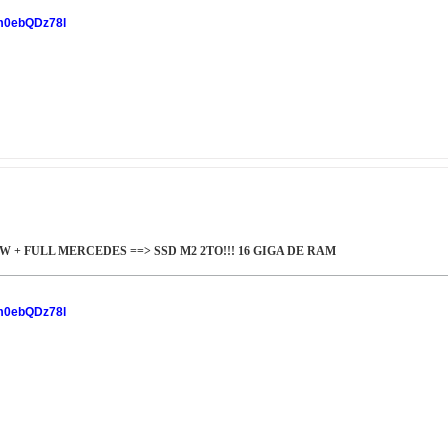
bvm0ebQDz78l
MW + FULL MERCEDES ==> SSD M2 2TO!!! 16 GIGA DE RAM
bvm0ebQDz78l