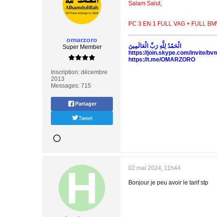
Salam Salut,
PC 3 EN 1 FULL VAG + FULL B
omarzoro
الْحَمْدُ لِلَّهِ رَبِّ الْعَالَمِينَ
Super Member
https://join.skype.com/invite/
https://t.me/OMARZORO
Inscription:
décembre
2013
Messages:
715
Partager
Tweet
02 mai 2024, 11h44
Bonjour je peu avoir le tarif stp