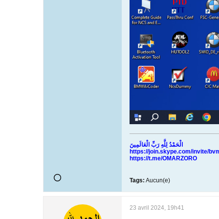
الْحَمْدُ لِلَّهِ رَبِّ الْعَالَمِينَ
https://join.skype.com/invite/
https://t.me/OMARZORO
Tags:
Aucun(e)
23 avril 2024, 19h41