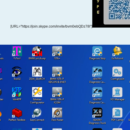
[URL="https://join.skype.com/invite/bvm0ebQDz78l"]