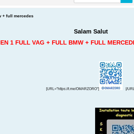
w + full mercedes
Salam Salut
 EN 1 FULL VAG + FULL BMW + FULL MERCEDE
[URL="https://t.me/OMARZORO"]
[/UR