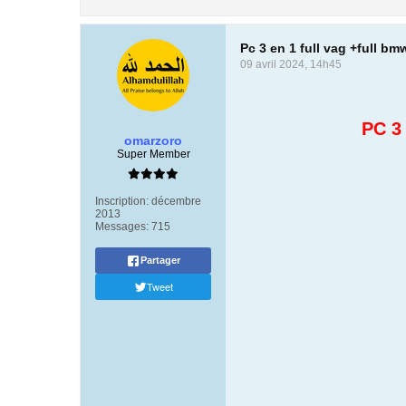
Pc 3 en 1 full vag +full bm
09 avril 2024, 14h45
PC 3
omarzoro
Super Member
Inscription:
décembre
2013
Messages:
715
Partager
Tweet