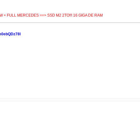
MW + FULL MERCEDES ==> SSD M2 2TO!!! 16 GIGA DE RAM
bvm0ebQDz78l