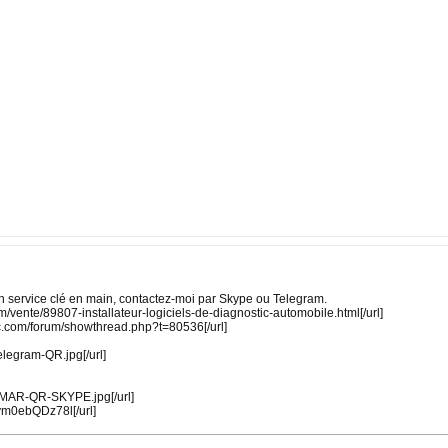
 service clé en main, contactez-moi par Skype ou Telegram.
m/vente/89807-installateur-logiciels-de-diagnostic-automobile.html[/url]
ic.com/forum/showthread.php?t=80536[/url]
telegram-QR.jpg[/url]
R/OMAR-QR-SKYPE.jpg[/url]
/bvm0ebQDz78l[/url]