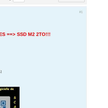
#1
S ==> SSD M2 2TO!!!
L]