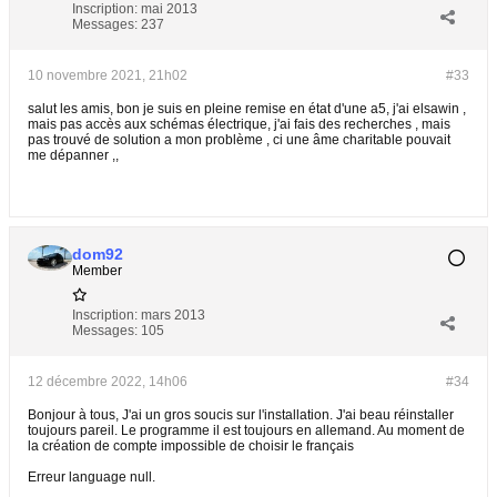
Inscription:
mai 2013
Messages:
237
10 novembre 2021, 21h02
#33
salut les amis, bon je suis en pleine remise en état d'une a5, j'ai elsawin ,
mais pas accès aux schémas électrique, j'ai fais des recherches , mais
pas trouvé de solution a mon problème , ci une âme charitable pouvait
me dépanner ,,
dom92
Member
Inscription:
mars 2013
Messages:
105
12 décembre 2022, 14h06
#34
Bonjour à tous, J'ai un gros soucis sur l'installation. J'ai beau réinstaller
toujours pareil. Le programme il est toujours en allemand. Au moment de
la création de compte impossible de choisir le français
Erreur language null.