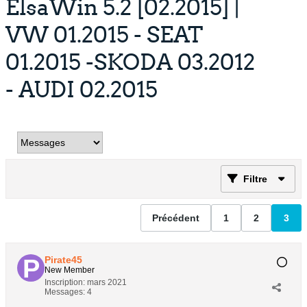
ElsaWin 5.2 [02.2015] |
VW 01.2015 - SEAT
01.2015 -SKODA 03.2012
- AUDI 02.2015
Filtre
Précédent
1
2
3
Pirate45
New Member
Inscription:
mars 2021
Messages:
4