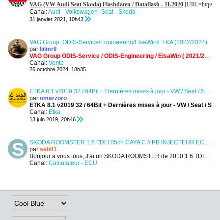
VAG (VW Audi Seat Skoda) Flashdaten / Dataflash - 11.2020
[URL=https://
Canal:
Audi - Volkswagen- Seat - Skoda
31 janvier 2021, 10h43
VAG Group: ODIS-Service/Engineering/ElsaWin/ETKA (2022/2024)
par
liilmrll
VAG Group
ODIS-Service / ODIS-Engineering / ElsaWin ( 2021/2025 )
Canal:
Vente
26 octobre 2024, 18h35
ETKA 8.1 v2019 32 / 64Bit + Dernières mises à jour - VW / Seat / Skoda / Audi
par
omarzoro
ETKA 8.1 v2019 32 / 64Bit + Dernières mises à jour - VW / Seat / Sko
Canal:
Etka
13 juin 2019, 20h46
SKODA ROOMSTER 1.6 TDI 105ch CAYA C // PB INJECTEUR ECU ?
par
seb81
Bonjour a vous tous,
J'ai un SKODA ROOMSTER de 2010 1.6 TDI 105ch
Canal:
Calculateur - ECU
07 février 2026, 19h56