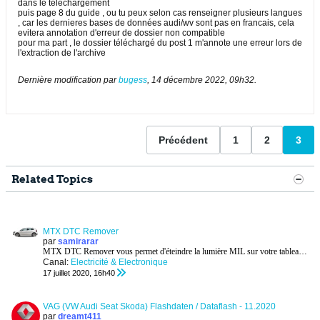
dans le téléchargement
puis page 8 du guide , ou tu peux selon cas renseigner plusieurs langues
, car les dernieres bases de données audi/wv sont pas en francais, cela
evitera annotation d'erreur de dossier non compatible
pour ma part , le dossier téléchargé du post 1 m'annote une erreur lors de
l'extraction de l'archive
Dernière modification par
bugess
,
14 décembre 2022, 09h32
.
Précédent
1
2
3
Related Topics
MTX DTC Remover
par
samirarar
MTX DTC Remover vous permet d'éteindre la lumière MIL sur votre tableau de bord; cela se fait en désactivant le code P OBD relatif de la logique interne
Canal:
Electricité & Electronique
17 juillet 2020, 16h40
VAG (VW Audi Seat Skoda) Flashdaten / Dataflash - 11.2020
par
dreamt411