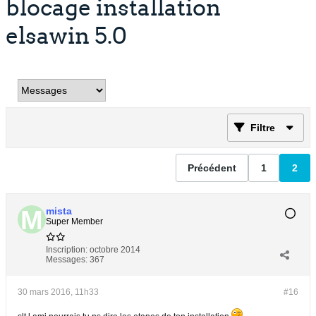
blocage installation
elsawin 5.0
Filtre
Précédent
1
2
mista
Super Member
Inscription:
octobre 2014
Messages:
367
30 mars 2016, 11h33
#16