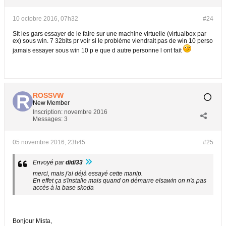
10 octobre 2016, 07h32
#24
Slt les gars essayer de le faire sur une machine virtuelle (virtualbox par
ex) sous win. 7 32bits pr voir si le problème viendrait pas de win 10 perso
jamais essayer sous win 10 p e que d autre personne l ont fait
ROSSVW
New Member
Inscription:
novembre 2016
Messages:
3
05 novembre 2016, 23h45
#25
Envoyé par
didi33
merci, mais j'ai déjà essayé cette manip.
En effet ça s'installe mais quand on démarre elsawin on n'a pas
accès à la base skoda
Bonjour Mista,