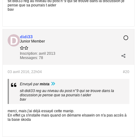
slt didi33 reg au niveau du post n°9 qui se trouve dans la discussion je
pense que sa pourrais t aider
bav
didi33
Junior Member
Inscription:
avril 2013
Messages:
78
03 avril 2016, 22h04
#20
Envoyé par
mista
slt didi33 reg au niveau du post n°9 qui se trouve dans la
discussion je pense que sa pourrais t aider
bav
merci, mais j'ai déjà essayé cette manip.
En effet ça s'installe mais quand on démarre elsawin on n'a pas accès à
la base skoda