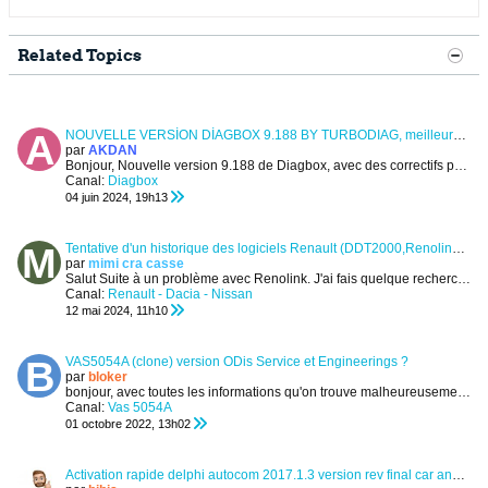
Related Topics
NOUVELLE VERSİON DİAGBOX 9.188 BY TURBODIAG, meilleure fonctionnalité parmit DIAGBOX
par
AKDAN
Bonjour,
Nouvelle version 9.188 de Diagbox, avec des correctifs pour les personnes utilisant des systèmes complètement hors ligne....
Canal:
Diagbox
04 juin 2024, 19h13
Tentative d'un historique des logiciels Renault (DDT2000,Renolink,DDT4ALL,ect)
par
mimi cra casse
Salut
Suite à un problème avec Renolink. J'ai fais quelque recherche sur les Diag pour Renault. Je me suis dit que j’allais faire un pti récap...
Canal:
Renault - Dacia - Nissan
12 mai 2024, 11h10
VAS5054A (clone) version ODis Service et Engineerings ?
par
bloker
bonjour,
avec toutes les informations qu'on trouve malheureusement l'information est est confuse pour moi.
Canal:
Vas 5054A
01 octobre 2022, 13h02
Activation rapide delphi autocom 2017.1.3 version rev final car and truck