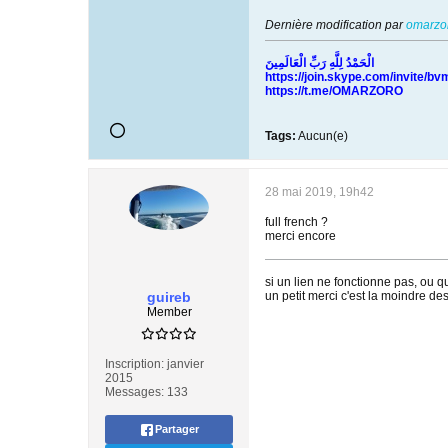
Dernière modification par
omarzo
الْحَمْدُ لِلَّهِ رَبِّ الْعَالَمِينَ
https://join.skype.com/invite/
https://t.me/OMARZORO
Tags:
Aucun(e)
28 mai 2019, 19h42
full french ?
merci encore
si un lien ne fonctionne pas, ou
guireb
un petit merci c'est la moindre de
Member
Inscription:
janvier
2015
Messages:
133
Partager