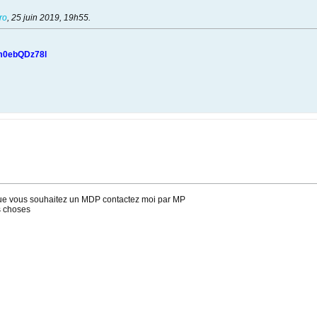
ro
,
25 juin 2019, 19h55
.
bvm0ebQDz78l
 que vous souhaitez un MDP contactez moi par MP
s choses