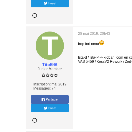
Tweet
28 mai 2019, 20h43
trop fort omar
Ista-d / Ista-P -> k-dcan Icom en 
VAS 5459 / KessV2 Rework / Zed-B
TitoE46
Junior Member
Inscription:
mai 2019
Messages:
74
Partager
Tweet