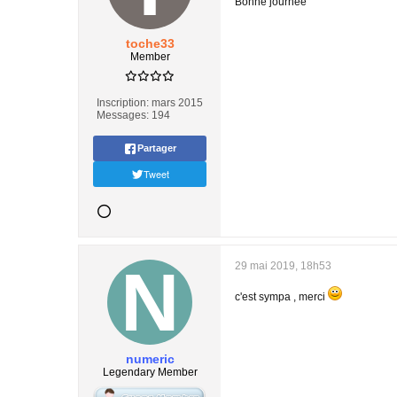
Bonne journée
toche33
Member
Inscription:
mars 2015
Messages:
194
Partager
Tweet
29 mai 2019, 18h53
c'est sympa , merci
numeric
Legendary Member