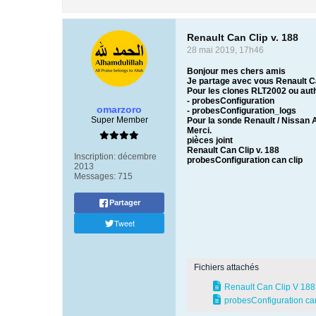
Renault Can Clip v. 188
28 mai 2019, 17h46
Bonjour mes chers amis
Je partage avec vous Renault Ca
Pour les clones RLT2002 ou auth
- probesConfiguration
omarzoro
- probesConfiguration_logs
Super Member
Pour la sonde Renault / Nissan Al
Merci.
pièces joint
Renault Can Clip v. 188
Inscription:
décembre
probesConfiguration can clip
2013
Messages:
715
Partager
Tweet
Fichiers attachés
Renault Can Clip V 188.
probesConfiguration can 