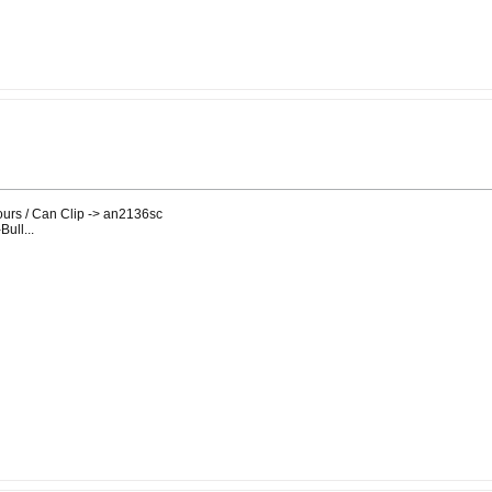
cours / Can Clip -> an2136sc
ull...