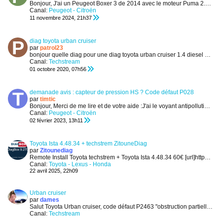
Bonjour,
J'ai un Peugeot Boxer 3 de 2014 avec le moteur Puma 2.2 HDI 130
Canal:
Peugeot - Citroën
11 novembre 2024, 21h37
diag toyota urban cruiser
par
patrol23
bonjour
quelle diag pour une diag toyota urban cruiser 1.4 diesel
pour f
Canal:
Techstream
01 octobre 2020, 07h56
demanade avis : capteur de pression HS ? Code défaut P028
par
timtic
Bonjour,
Merci de me lire et de votre aide :J'ai le voyant antipollution et le message d'un problème antipollution à l'ordinateur d'une C2 1.4...
Canal:
Peugeot - Citroën
02 février 2023, 13h11
Toyota Ista 4.48.34 + techstrem ZitouneDiag
par
Zitounediag
Remote Install Toyota techstrem + Toyota Ista 4.48.34
60€
[url]https://youtu.be/fYYgCLEfi8w?si=SjPJnX_EXzyZwy1v[/url]
Canal:
Toyota - Lexus - Honda
22 avril 2025, 22h09
Urban cruiser
par
dames
Salut
Toyota Urban cruiser, code défaut P2463 "obstruction partielle du filtre a particules"
Canal:
Techstream