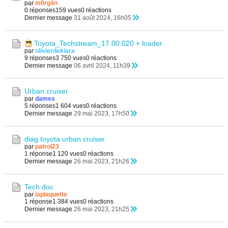
par
m0rg4n
0 réponses
159 vues
0 réactions
Dernier message
31 août 2024, 16h05
Toyota_Techstream_17.00.020 + loader
par
olivierdekiara
9 réponses
3 750 vues
0 réactions
Dernier message
06 avril 2024, 11h39
Urban cruiser
par
dames
5 réponses
1 604 vues
0 réactions
Dernier message
29 mai 2023, 17h50
diag toyota urban cruiser
par
patrol23
1 réponse
1 120 vues
0 réactions
Dernier message
26 mai 2023, 21h26
Tech doc
par
laplaquette
1 réponse
1 384 vues
0 réactions
Dernier message
26 mai 2023, 21h25