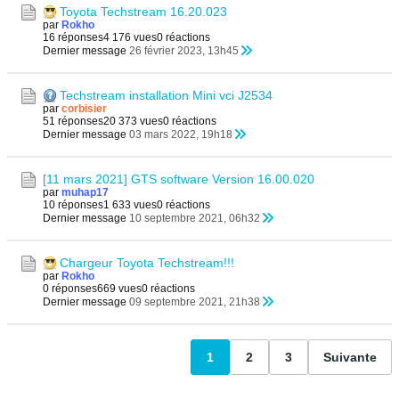
Toyota Techstream 16.20.023
par
Rokho
16 réponses
4 176 vues
0 réactions
Dernier message
26 février 2023, 13h45
Techstream installation Mini vci J2534
par
corbisier
51 réponses
20 373 vues
0 réactions
Dernier message
03 mars 2022, 19h18
[11 mars 2021] GTS software Version 16.00.020
par
muhap17
10 réponses
1 633 vues
0 réactions
Dernier message
10 septembre 2021, 06h32
Chargeur Toyota Techstream!!!
par
Rokho
0 réponses
669 vues
0 réactions
Dernier message
09 septembre 2021, 21h38
1
2
3
Suivante