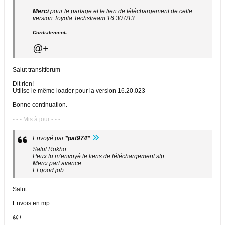
Merci
pour le partage et le lien de téléchargement de cette
version Toyota Techstream 16.30.013
.
Cordialement
@+
Salut transitforum
Dit rien!
Utilise le même loader pour la version 16.20.023
Bonne continuation.
- - - Mis à jour - - -
Envoyé par
*pat974*
Salut Rokho
Peux tu m'envoyé le liens de téléchargement stp
Merci part avance
Et good job
Salut
Envois en mp
@+