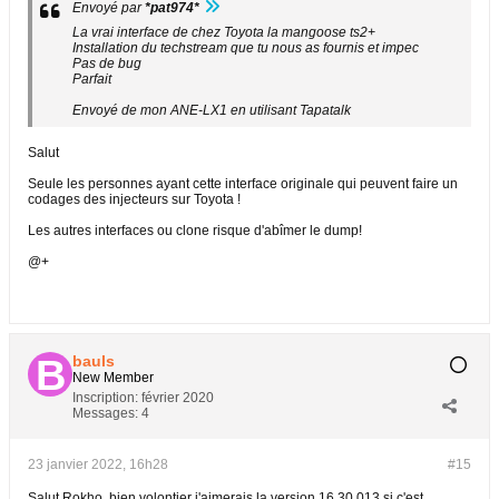
Envoyé par
*pat974*
La vrai interface de chez Toyota la mangoose ts2+
Installation du techstream que tu nous as fournis et impec
Pas de bug
Parfait
Envoyé de mon ANE-LX1 en utilisant Tapatalk
Salut
Seule les personnes ayant cette interface originale qui peuvent faire un
codages des injecteurs sur Toyota !
Les autres interfaces ou clone risque d'abîmer le dump!
@+
bauls
New Member
Inscription:
février 2020
Messages:
4
23 janvier 2022, 16h28
#15
Salut Rokho, bien volontier j'aimerais la version 16.30.013 si c'est