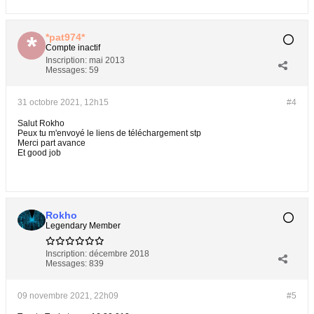
*pat974*
Compte inactif
Inscription:
mai 2013
Messages:
59
31 octobre 2021, 12h15
#4
Salut Rokho
Peux tu m'envoyé le liens de téléchargement stp
Merci part avance
Et good job
Rokho
Legendary Member
Inscription:
décembre 2018
Messages:
839
09 novembre 2021, 22h09
#5