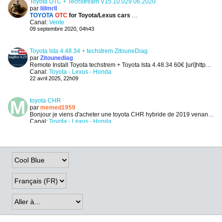
Toyota OTC + Techstream V15.10.029 06.2020
par
liilmrll
TOYOTA
OTC
for Toyota/Lexus cars
( Support All Techstream Functi
Canal:
Vente
09 septembre 2020, 04h43
Toyota Ista 4.48.34 + techstrem ZitouneDiag
par
Zitounediag
Remote Install Toyota techstrem + Toyota Ista 4.48.34
60€
[url]https://youtu.be/fYYgCLEfi8w?si=SjPJnX_EXzyZwy1v[/url]
Canal:
Toyota - Lexus - Honda
22 avril 2025, 22h09
toyota CHR
par
memed1959
Bonjour
je viens d'acheter une toyota CHR hybride de 2019 venant ITALIE et mon GPS est inactif avez vous une solution pour l'activer car toyota...
Canal:
Toyota - Lexus - Honda
19 juin 2023, 14h09