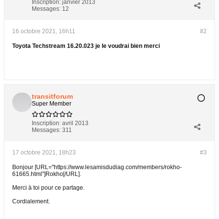
Inscription:
janvier 2013
Messages:
12
16 octobre 2021, 16h11
#2
Toyota Techstream 16.20.023 je le voudrai bien merci
transitforum
Super Member
Inscription:
avril 2013
Messages:
311
17 octobre 2021, 18h23
#3
Bonjour [URL="https://www.lesamisdudiag.com/members/rokho-
61665.html"]Rokho[/URL].
Merci à toi pour ce partage.
Cordialement.