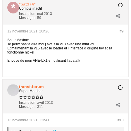
*pat974*
Compte inactif
Inscription:
mai 2013
Messages:
59
12 novembre 2021, 20h26
#9
Salut Maxime
Je peux pas te dire moi j avais la v13 avec une mini vci
Et maintenant la v16 avec le loader et l interface d origine toy et sa
fonctionne nickel
Envoyé de mon ANE-LX1 en utilisant Tapatalk
transitforum
Super Member
Inscription:
avril 2013
Messages:
311
13 novembre 2021, 12h41
#10