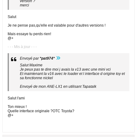
version ?
merci
Salut
Je ne pense pas,qu'elle est valable pour d'autres versions !
Mais essaye tu perds rien!
@+
- - - Mis à jour - - -
Envoyé par
*pat974*
Salut Maxime
Je peux pas te dire moi j avais la v13 avec une mini vci
Et maintenant la v16 avec le loader et l interface d origine toy et
sa fonctionne nickel
Envoyé de mon ANE-LX1 en utilisant Tapatalk
Salut l'ami
Ton mieux !
Quelle interface originale ?OTC Toyota?
@+