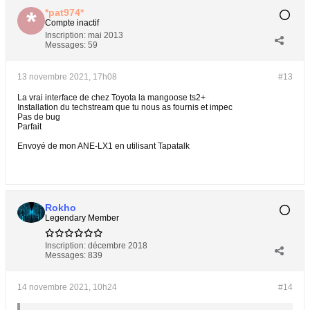
*pat974*
Compte inactif
Inscription:
mai 2013
Messages:
59
13 novembre 2021, 17h08
#13
La vrai interface de chez Toyota la mangoose ts2+
Installation du techstream que tu nous as fournis et impec
Pas de bug
Parfait
Envoyé de mon ANE-LX1 en utilisant Tapatalk
Rokho
Legendary Member
Inscription:
décembre 2018
Messages:
839
14 novembre 2021, 10h24
#14