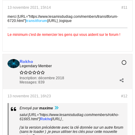
13 novembre 2021, 15h14
#11
merci [URL="https://www.lesamisdudiag.com/members/transitforum-
6720.html"]
transitforum
[/URL] ,logique
Le minimum c'est de remercier les gens qui vous aident sur le forum !
Rokho
Legendary Member
Inscription:
décembre 2018
Messages:
839
13 novembre 2021, 16h23
#12
Envoyé par
maxime
salut [URL="https://www.lesamisdudiag.com/members/rokho-
61665.html"]
Rokho
[/URL] ,
j'ai la version précédente avec la clé donnée sur un autre forum
(sans le loader ) ,je peux utiliser les clés pour cette nouvelle