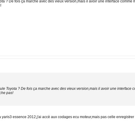
ta ? De fois ça marche avec des vieux version,mais il avoir une interface comme m
!
ule Toyota ? De fois ça marche avec des vieux version,mais il avoir une interface
che pas!
a yaris3 essence 2012,j'ai accè aux codages ecu moteur,mais pas celle enregistrer les 