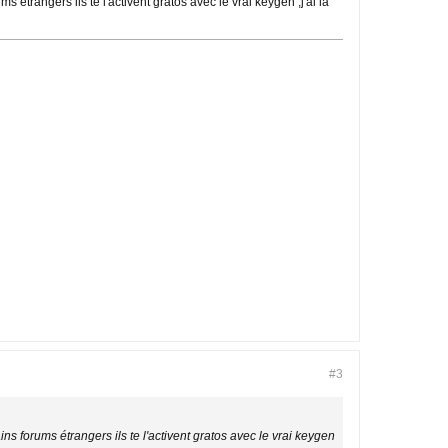
ms étrangers ils te l'activent gratos avec le vrai keygen ,j'ai la
#3
ins forums étrangers ils te l'activent gratos avec le vrai keygen