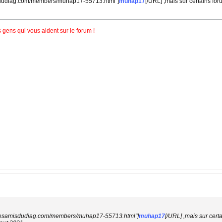
sdudiag.com/members/muhap17-55713.html"]
muhap17
[/URL] ,mais sur certains foru
 gens qui vous aident sur le forum !
.lesamisdudiag.com/members/muhap17-55713.html"]
muhap17
[/URL] ,mais sur certa