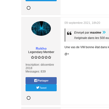
09 septembre 2021, 18h20
Envoyé par
maxime
l'originale dans les 500 e
Une vas de VW bonne état dans le
Rokho
Legendary Member
@+
Inscription:
décembre
2018
Messages:
839
Partager
Tweet