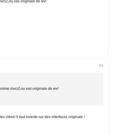
vci2,ou vas originale de wv!
#5
 comme mvci2,ou vas originale de wv!
clées! Il faut investir sur des interfaces originale !