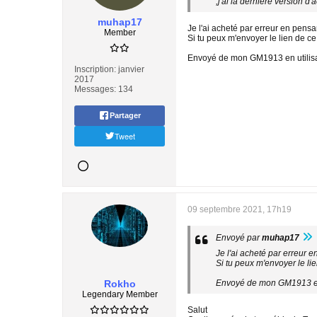
,j'ai la dernière version d'
muhap17
Je l'ai acheté par erreur en pens
Member
Si tu peux m'envoyer le lien de ce 
Envoyé de mon GM1913 en utilisa
Inscription:
janvier
2017
Messages:
134
Partager
Tweet
09 septembre 2021, 17h19
Envoyé par
muhap17
Je l'ai acheté par erreur 
Si tu peux m'envoyer le lie
Rokho
Envoyé de mon GM1913 en 
Legendary Member
Salut