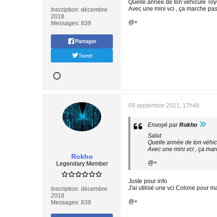
Quelle année de ton véhicule Toyo
Avec une mini vci , ça marche pas
Inscription:
décembre
2018
@+
Messages:
839
Partager
Tweet
09 septembre 2021, 17h46
Envoyé par
Rokho
Salut
Quelle année de ton véhic
Avec une mini vci , ça mar
Rokho
@+
Legendary Member
Juste pour info
J'ai utilisé une vci Colone pour m
Inscription:
décembre
2018
@+
Messages:
839