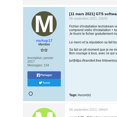
[11 mars 2021] GTS softwa
08 septembre 2021, 23h00
Fichier d'installation techstream v
comprend vidéo d'installation + k
Je fourni le fichier gratuitement 
muhap17
Le merci et la réputation sa fait to
Member
Sa fait un pti moment que je ne me
Bon courage à tous, avec ce qui s
Inscription:
janvier
[url]https://transfert.free.fr/dow
2017
Messages:
134
Partager
Tweet
Tags:
Aucun(e)
09 septembre 2021, 09h03