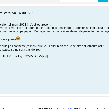
re Version 16.00.020
ersion 11 mars 2021 !!! c'est tout récent.
eygen, si version antérieur déjà installé, pas besoin de supprimer, se met à jour a
malgré que je l'ai payé pour l'avoir, en échange je vous demande juste de me partager
ujours plaisir
 suis pas connecté j'espère que vous aller bien et que ce site est toujours actif.
e passe sa ne sera pas de trop.
nload/JFH46TgItiJHgz52Yzl5lDqFiM[/url]