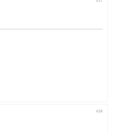
#37
#38