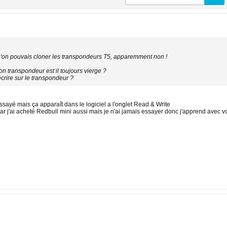
 qu'on pouvais cloner les transpondeurs T5, apparemment non !
on transpondeur est il toujours vierge ?
écrire sur le transpondeur ?
 essayé mais ça apparaît dans le logiciel a l'onglet Read & Write
car j'ai acheté Redbull mini aussi mais je n'ai jamais essayer donc j'apprend avec v