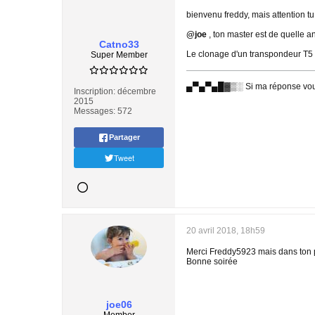
bienvenu freddy, mais attention t
@joe
, ton master est de quelle a
Catno33
Le clonage d'un transpondeur T5 es
Super Member
▄▀▄▀▄█▓▒░ Si ma réponse vous 
Inscription:
décembre
2015
Messages:
572
Partager
Tweet
20 avril 2018, 18h59
Merci Freddy5923 mais dans ton p
Bonne soirée
joe06