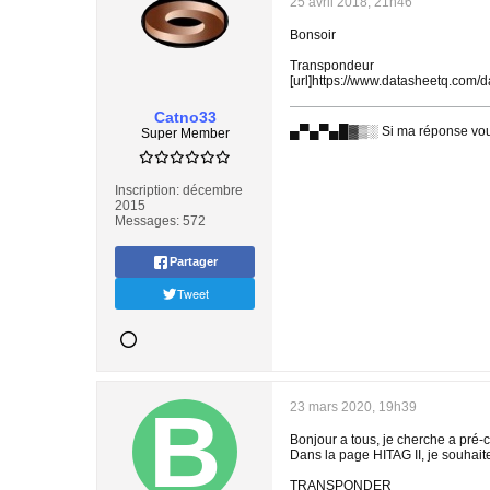
25 avril 2018, 21h46
Bonsoir
Transpondeur
[url]https://www.datasheetq.com/
Catno33
▄▀▄▀▄█▓▒░ Si ma réponse vous 
Super Member
Inscription:
décembre
2015
Messages:
572
Partager
Tweet
23 mars 2020, 19h39
Bonjour a tous, je cherche a pré-c
Dans la page HITAG II, je souhaiter
TRANSPONDER