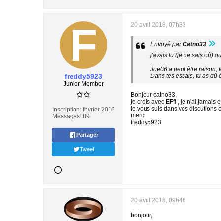
20 avril 2018, 07h33
Envoyé par
Catno33
j'avais lu (je ne sais où)
Joe06 a peut être raison, t
freddy5923
Dans tes essais, tu as dû 
Junior Member
Bonjour catno33,
je crois avec EFfi , je n'ai jamais
je vous suis dans vos discutions 
Inscription:
février 2016
merci
Messages:
89
freddy5923
Partager
Tweet
20 avril 2018, 09h46
bonjour,