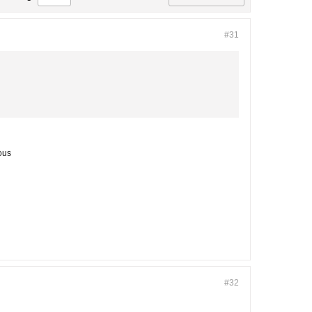
#31
ous
#32