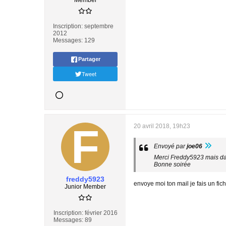
Member
Inscription:
septembre
2012
Messages:
129
Partager
Tweet
20 avril 2018, 19h23
Envoyé par
joe06
Merci Freddy5923 mais dan
Bonne soirée
freddy5923
envoye moi ton mail je fais un fichi
Junior Member
Inscription:
février 2016
Messages:
89