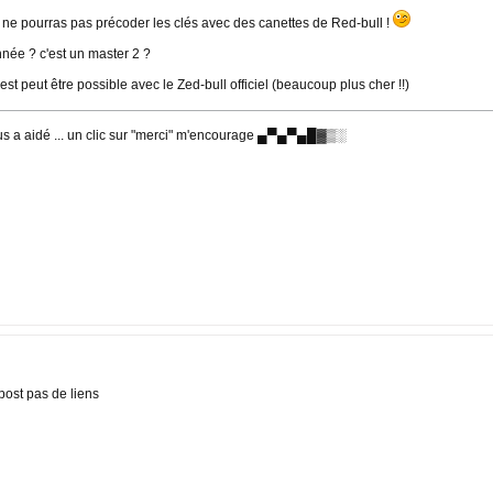
u ne pourras pas précoder les clés avec des canettes de Red-bull !
nnée ? c'est un master 2 ?
t peut être possible avec le Zed-bull officiel (beaucoup plus cher !!)
a aidé ... un clic sur "merci" m'encourage ▄▀▄▀▄█▓▒░
ost pas de liens