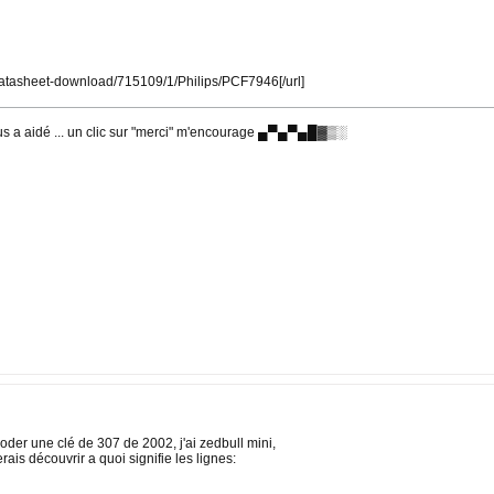
datasheet-download/715109/1/Philips/PCF7946[/url]
a aidé ... un clic sur "merci" m'encourage ▄▀▄▀▄█▓▒░
oder une clé de 307 de 2002, j'ai zedbull mini,
ais découvrir a quoi signifie les lignes: