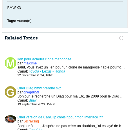
BMW X3
Tags:
Aucun(e)
Related Topics
lien pour acheter clone mangoose
par
maxime
salut,
Vous avez un lien pour un clone de mangoose fiable pour toyota/lexus ?
Canal:
Toyota - Lexus - Honda
22 décembre 2024, 16h13
Quel Diag bmw prendre svp
par
gregdu59
Bonjour
je recherche un Diag pour ma E61 de 2009 pour le Diag et codage programmation
Canal:
Bmw
19 septembre 2023, 15h50
Quel version de CanClip choisir pour mon interface ??
par
SDracing
Bonjour à tous,
J'espère ne pas créer un doublon, j'ai essayé de trouver la réponse à ma question mais en vain...