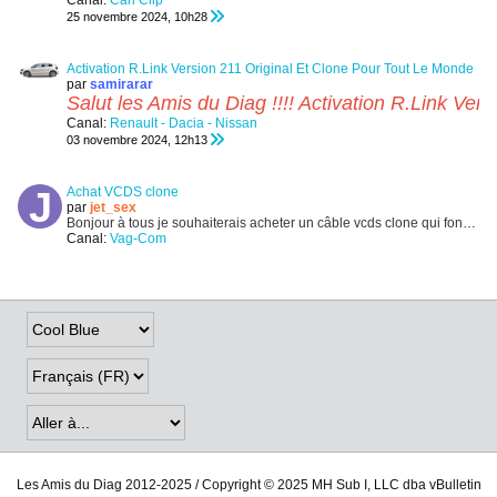
Canal:
Can Clip
25 novembre 2024, 10h28
Activation R.Link Version 211 Original Et Clone Pour Tout Le Monde
par
samirarar
Salut les Amis du Diag !!!! Activation R.Link Ve
Canal:
Renault - Dacia - Nissan
03 novembre 2024, 12h13
Achat VCDS clone
par
jet_sex
Bonjour à tous je souhaiterais acheter un câble vcds clone qui fonctionne bien et aussi qui peut se mettre a jour, si possible un HEX V2.
Canal:
Vag-Com
01 septembre 2021, 17h14
Les Amis du Diag 2012-2025 / Copyright © 2025 MH Sub I, LLC dba vBulletin