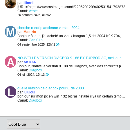
par
liilmrll
[URL="https://www.casimages.com/i/22062912094025315417938739.jpg
Canal:
Vente
26 octobre 2023, 01h02
cherche canclip ancienne version 2004
par
Mastrio
Bonjour à tous, j'ai acheté un vieux kangoo 1,5 dci 2004 K9K 704, mais impossible de rentrer dessus avec ma version de Canclip qui est récente, je...
Canal:
Can Clip
04 septembre 2025, 12h41
NOUVELLE VERSİON DİAGBOX 9.188 BY TURBODIAG, meilleure fonctionnalité parmit DIAGBOX
par
AKDAN
Bonjour,
Nouvelle version 9.188 de Diagbox, avec des correctifs pour les personnes utilisant des systèmes complètement hors ligne....
Canal:
Diagbox
04 juin 2024, 19h13
quelle version de diagbox pour C de 2003
par
lululoul
bonjour sur mon pc en win 7 32 bit j'ai installé il ya un certain temps diag box jusqu'à la version 8.13 avec le flashage de la vci et l'autre jour...
Canal:
Diagbox
21 avril 2025, 17h52