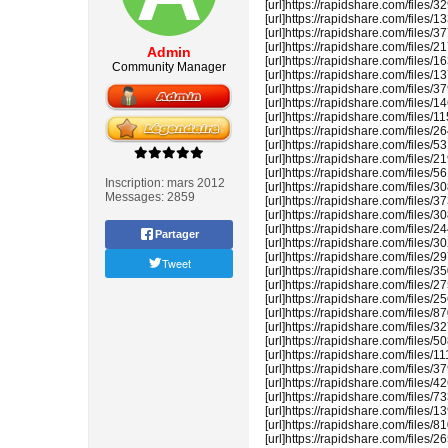
[url]https://rapidshare.com/files
[url]https://rapidshare.com/files
[url]https://rapidshare.com/files
[url]https://rapidshare.com/files
Admin
[url]https://rapidshare.com/files
Community Manager
[url]https://rapidshare.com/files
[url]https://rapidshare.com/files
[url]https://rapidshare.com/files
[url]https://rapidshare.com/files/
[url]https://rapidshare.com/files
[url]https://rapidshare.com/files/
[url]https://rapidshare.com/files
[url]https://rapidshare.com/files
Inscription:
mars 2012
[url]https://rapidshare.com/files
Messages:
2859
[url]https://rapidshare.com/files/
[url]https://rapidshare.com/files
[url]https://rapidshare.com/files
Partager
[url]https://rapidshare.com/files
[url]https://rapidshare.com/files
Tweet
[url]https://rapidshare.com/files
[url]https://rapidshare.com/files
[url]https://rapidshare.com/files
[url]https://rapidshare.com/files
[url]https://rapidshare.com/files
[url]https://rapidshare.com/files
[url]https://rapidshare.com/files/
[url]https://rapidshare.com/files
[url]https://rapidshare.com/files
[url]https://rapidshare.com/files
[url]https://rapidshare.com/files
[url]https://rapidshare.com/files
[url]https://rapidshare.com/files