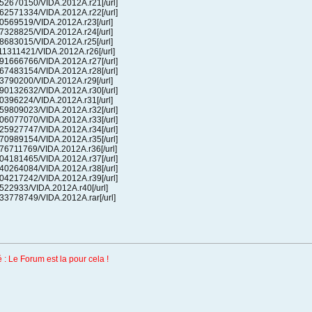
/2752670150/VIDA.2012A.r21[/url]
/2562571334/VIDA.2012A.r22[/url]
/870569519/VIDA.2012A.r23[/url]
/327328825/VIDA.2012A.r24[/url]
/508683015/VIDA.2012A.r25[/url]
1111311421/VIDA.2012A.r26[/url]
/3791666766/VIDA.2012A.r27[/url]
/4267483154/VIDA.2012A.r28[/url]
/733790200/VIDA.2012A.r29[/url]
/1390132632/VIDA.2012A.r30[/url]
/810396224/VIDA.2012A.r31[/url]
/2659809023/VIDA.2012A.r32[/url]
/1606077070/VIDA.2012A.r33[/url]
/3725927747/VIDA.2012A.r34[/url]
/1270989154/VIDA.2012A.r35[/url]
/1976711769/VIDA.2012A.r36[/url]
/3904181465/VIDA.2012A.r37[/url]
/1440264084/VIDA.2012A.r38[/url]
/3604217242/VIDA.2012A.r39[/url]
98522933/VIDA.2012A.r40[/url]
1233778749/VIDA.2012A.rar[/url]
: Le Forum est la pour cela !