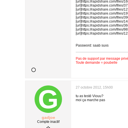
[url]https://rapidshare.com/files
[url]https://rapidshare.com/files
[url]https://rapidshare.com/files
[url]https://rapidshare.com/files
[url]https://rapidshare.com/files
[url]https://rapidshare.com/files
[url]https://rapidshare.com/files
[url]https://rapidshare.com/files/
[url]https://rapidshare.com/files/
Password: saab suxs
Pas de support par message privé 
Toute demande = poubelle
27 octobre 2012, 15h00
tu as testé Viouu?
moi ça marche pas
gadjoe
Compte inactif