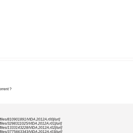
orrent ?
m/files/810901891/VIDA.2012A.r00[/url]
m/files/3298311025/VIDA.2012A.r01[/url]
m/files/1333143228/VIDA.2012A.r02[/url]
m/files/3775663343/VIDA.2012A.r03[/url]