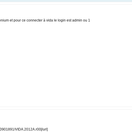
enium et pour ce connecter à vida le login est admin ou 1
/810901891/VIDA.2012A.r00[/url]