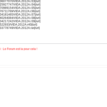
/1606077070/VIDA.2012A.r33[/url]
/3725927747/VIDA.2012A.r34[/url]
/1270989154/VIDA.2012A.r35[/url]
/1976711769/VIDA.2012A.r36[/url]
/3904181465/VIDA.2012A.r37[/url]
/1440264084/VIDA.2012A.r38[/url]
/3604217242/VIDA.2012A.r39[/url]
98522933/VIDA.2012A.r40[/url]
1233778749/VIDA.2012A.rar[/url]
: Le Forum est la pour cela !