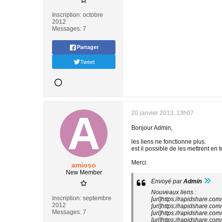
Inscription:
octobre
2012
Messages:
7
Partager
Tweet
20 janvier 2013, 13h07
Bonjour Admin,
les liens ne fonctionne plus.
est il possible de les mettrent en t
Merci.
amioso
New Member
Envoyé par
Admin
Nouveaux liens :
Inscription:
septembre
[url]https://rapidshare.co
2012
[url]https://rapidshare.co
Messages:
7
[url]https://rapidshare.co
[url]https://rapidshare.co