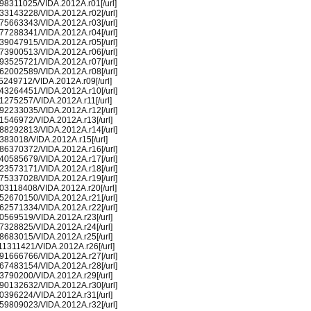
/3298311025/VIDA.2012A.r01[/url]
/1333143228/VIDA.2012A.r02[/url]
/3775663343/VIDA.2012A.r03[/url]
/2177288341/VIDA.2012A.r04[/url]
/1639047915/VIDA.2012A.r05[/url]
/1373900513/VIDA.2012A.r06[/url]
/3793525721/VIDA.2012A.r07[/url]
/1462002589/VIDA.2012A.r08[/url]
115249712/VIDA.2012A.r09[/url]
/2643264451/VIDA.2012A.r10[/url]
531275257/VIDA.2012A.r11[/url]
/2192233035/VIDA.2012A.r12[/url]
/561546972/VIDA.2012A.r13[/url]
/3088292813/VIDA.2012A.r14[/url]
37383018/VIDA.2012A.r15[/url]
/3086370372/VIDA.2012A.r16[/url]
/2440585679/VIDA.2012A.r17[/url]
/3023573171/VIDA.2012A.r18[/url]
/2975337028/VIDA.2012A.r19[/url]
/3503118408/VIDA.2012A.r20[/url]
/2752670150/VIDA.2012A.r21[/url]
/2562571334/VIDA.2012A.r22[/url]
/870569519/VIDA.2012A.r23[/url]
/327328825/VIDA.2012A.r24[/url]
/508683015/VIDA.2012A.r25[/url]
1111311421/VIDA.2012A.r26[/url]
/3791666766/VIDA.2012A.r27[/url]
/4267483154/VIDA.2012A.r28[/url]
/733790200/VIDA.2012A.r29[/url]
/1390132632/VIDA.2012A.r30[/url]
/810396224/VIDA.2012A.r31[/url]
/2659809023/VIDA.2012A.r32[/url]