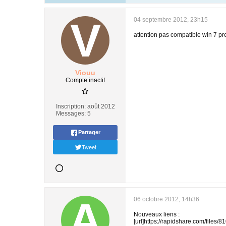
04 septembre 2012, 23h15
attention pas compatible win 7 pr
Viouu
Compte inactif
Inscription:
août 2012
Messages:
5
Partager
Tweet
06 octobre 2012, 14h36
Nouveaux liens :
[url]https://rapidshare.com/files