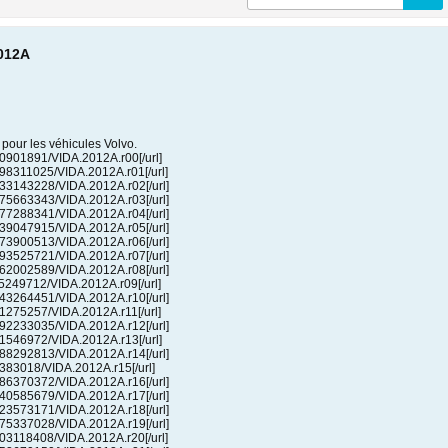
2012A
our les véhicules Volvo.
/810901891/VIDA.2012A.r00[/url]
/3298311025/VIDA.2012A.r01[/url]
/1333143228/VIDA.2012A.r02[/url]
/3775663343/VIDA.2012A.r03[/url]
/2177288341/VIDA.2012A.r04[/url]
/1639047915/VIDA.2012A.r05[/url]
/1373900513/VIDA.2012A.r06[/url]
/3793525721/VIDA.2012A.r07[/url]
/1462002589/VIDA.2012A.r08[/url]
115249712/VIDA.2012A.r09[/url]
/2643264451/VIDA.2012A.r10[/url]
531275257/VIDA.2012A.r11[/url]
/2192233035/VIDA.2012A.r12[/url]
/561546972/VIDA.2012A.r13[/url]
/3088292813/VIDA.2012A.r14[/url]
37383018/VIDA.2012A.r15[/url]
/3086370372/VIDA.2012A.r16[/url]
/2440585679/VIDA.2012A.r17[/url]
/3023573171/VIDA.2012A.r18[/url]
/2975337028/VIDA.2012A.r19[/url]
/3503118408/VIDA.2012A.r20[/url]