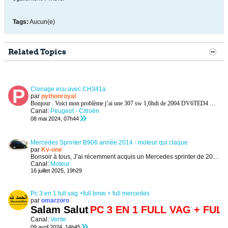
Tags:
Aucun(e)
Related Topics
Clonage ecu avec CH341a
par
pythonroyal
Bonjour . Voici mon problème j’ai une 307 sw 1,6hdi de 2004 DV6TED4
Mon cal
Canal:
Peugeot - Citroën
08 mai 2024, 07h44
Mercedes Sprinter B906 année 2014 - moteur qui claque
par
Kv-one
Bonsoir à tous,
J’ai récemment acquis un Mercedes sprinter de 2014, moteur 906, qui n’a apparemment pas été utilisé depuis presque 2 ans....
Canal:
Moteur
16 juillet 2025, 19h29
Pc 3 en 1 full vag +full bmw + full mercedes
par
omarzoro
Salam Salut
PC 3 EN 1 FULL VAG + FUL
Canal:
Vente
09 avril 2024, 14h45