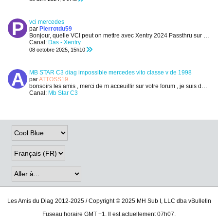
vci mercedes
par
Pierrotdu59
Bonjour, quelle VCI peut on mettre avec Xentry 2024 Passthru sur w10 64? Merci
Canal:
Das - Xentry
08 octobre 2025, 15h10
MB STAR C3 diag impossible mercedes vito classe v de 1998
par
ATTOSS19
bonsoirs les amis , merci de m acceuillir sur votre forum ,
je suis de la correze , a uzerche
Canal:
Mb Star C3
16 octobre 2023, 16h57
Les Amis du Diag 2012-2025 / Copyright © 2025 MH Sub I, LLC dba vBulletin
Fuseau horaire GMT +1. Il est actuellement 07h07.