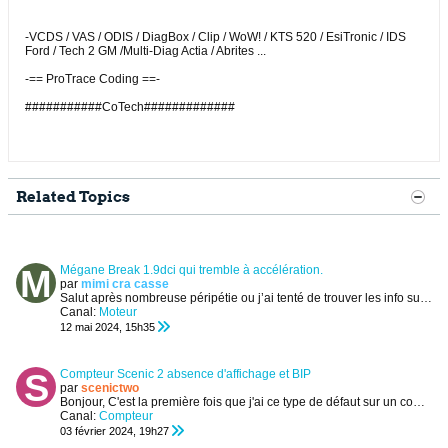
-VCDS / VAS / ODIS / DiagBox / Clip / WoW! / KTS 520 / EsiTronic / IDS
Ford / Tech 2 GM /Multi-Diag Actia / Abrites ...
-== ProTrace Coding ==-
###########CoTech#############
Related Topics
Mégane Break 1.9dci qui tremble à accélération.
par
mimi cra casse
Salut après nombreuse péripétie ou j’ai tenté de trouver les info sur différent forum, je fini par mettre un post parce que la je suis complètement...
Canal:
Moteur
12 mai 2024, 15h35
Compteur Scenic 2 absence d'affichage et BIP
par
scenictwo
Bonjour,
C'est la première fois que j'ai ce type de défaut sur un compteur Scenic2 de 2003
Canal:
Compteur
03 février 2024, 19h27