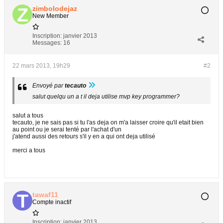
zimbolodejaz
New Member
Inscription:
janvier 2013
Messages:
16
22 mars 2013, 19h29
#2
Envoyé par
tecauto
salut quelqu un a t il deja utilise mvp key programmer?
salut a tous
tecauto, je ne sais pas si tu l'as deja on m'a laisser croire qu'il etait bien
au point ou je serai tenté par l'achat d'un
j'atend aussi des retours s'il y en a qui ont deja utilisé
merci a tous
tawaf11
Compte inactif
Inscription:
janvier 2013