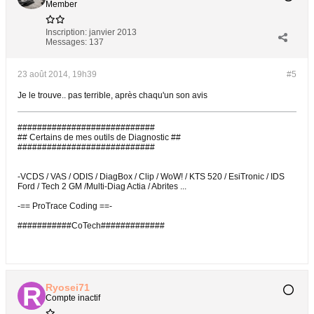
Member
Inscription:
janvier 2013
Messages:
137
23 août 2014, 19h39
#5
Je le trouve.. pas terrible, après chaqu'un son avis
############################
## Certains de mes outils de Diagnostic ##
############################
-VCDS / VAS / ODIS / DiagBox / Clip / WoW! / KTS 520 / EsiTronic / IDS
Ford / Tech 2 GM /Multi-Diag Actia / Abrites ...
-== ProTrace Coding ==-
###########CoTech#############
Ryosei71
Compte inactif