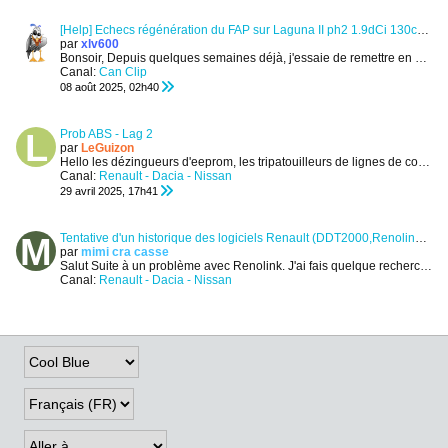
[Help] Echecs régénération du FAP sur Laguna II ph2 1.9dCi 130cv de 2007
par
xlv600
Bonsoir,
Depuis quelques semaines déjà, j'essaie de remettre en service cette Laguna de type BG1V Privilège qui n'a que 180 000km. Elle n'avait...
Canal:
Can Clip
08 août 2025, 02h40
Prob ABS - Lag 2
par
LeGuizon
Hello les dézingueurs d'eeprom, les tripatouilleurs de lignes de commande, les hurluberlus de l’hexadécimal !
Canal:
Renault - Dacia - Nissan
29 avril 2025, 17h41
Tentative d'un historique des logiciels Renault (DDT2000,Renolink,DDT4ALL,ect)
par
mimi cra casse
Salut
Suite à un problème avec Renolink. J'ai fais quelque recherche sur les Diag pour Renault. Je me suis dit que j’allais faire un pti récap...
Canal:
Renault - Dacia - Nissan
12 mai 2024, 11h10