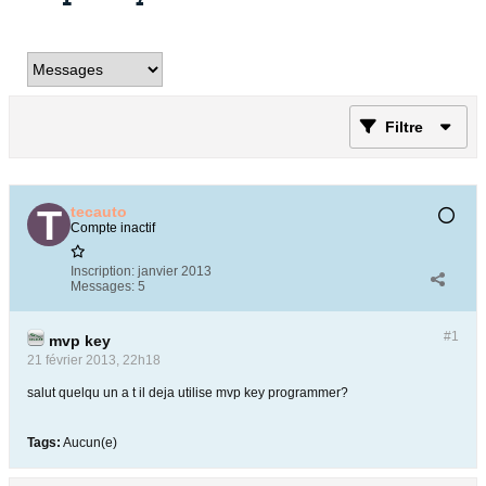
Filtre
tecauto
Compte inactif
Inscription:
janvier 2013
Messages:
5
#1
mvp key
21 février 2013, 22h18
salut quelqu un a t il deja utilise mvp key programmer?
Tags:
Aucun(e)