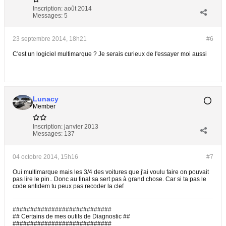
Inscription:
août 2014
Messages:
5
23 septembre 2014, 18h21
#6
C'est un logiciel multimarque ? Je serais curieux de l'essayer moi aussi
Lunacy
Member
Inscription:
janvier 2013
Messages:
137
04 octobre 2014, 15h16
#7
Oui multimarque mais les 3/4 des voitures que j'ai voulu faire on pouvait
pas lire le pin.. Donc au final sa sert pas à grand chose. Car si ta pas le
code antidem tu peux pas recoder la clef
############################
## Certains de mes outils de Diagnostic ##
############################